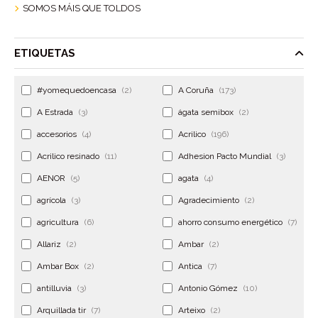
SOMOS MÁIS QUE TOLDOS
ETIQUETAS
#yomequedoencasa
(2)
A Coruña
(173)
A Estrada
(3)
ágata semibox
(2)
accesorios
(4)
Acrilico
(196)
Acrilico resinado
(11)
Adhesion Pacto Mundial
(3)
AENOR
(5)
agata
(4)
agrícola
(3)
Agradecimiento
(2)
agricultura
(6)
ahorro consumo energético
(7)
Allariz
(2)
Ambar
(2)
Ambar Box
(2)
Antica
(7)
antilluvia
(3)
Antonio Gómez
(10)
Arquillada tir
(7)
Arteixo
(2)