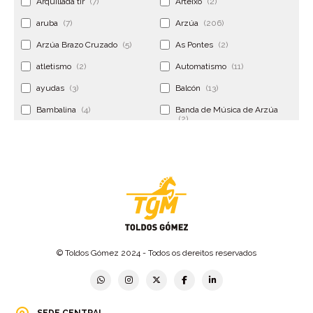
Arquillada tir
(7)
Arteixo
(2)
aruba
(7)
Arzúa
(206)
Arzúa Brazo Cruzado
(5)
As Pontes
(2)
atletismo
(2)
Automatismo
(11)
ayudas
(3)
Balcón
(13)
Bambalina
(4)
Banda de Música de Arzúa
(2)
Banderola
(2)
Banderolas
(5)
Banquillo
(5)
bar
(4)
Bar Encontro
(2)
Barco
(3)
Bastidor
(2)
Bergondo
(4)
bermudas
(6)
Betanzos
(2)
Bimba y lola
(6)
bodas
(2)
© Toldos Gómez 2024 - Todos os dereitos reservados
bolsa cac
(3)
Bolsa cst
(3)
bolsa ct
(3)
Bolsas
(10)
SEDE CENTRAL