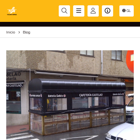
BLOG
GL
Inicio
Blog