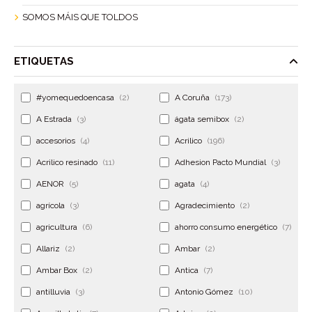
SOMOS MÁIS QUE TOLDOS
ETIQUETAS
#yomequedoencasa
(2)
A Coruña
(173)
A Estrada
(3)
ágata semibox
(2)
accesorios
(4)
Acrilico
(196)
Acrilico resinado
(11)
Adhesion Pacto Mundial
(3)
AENOR
(5)
agata
(4)
agrícola
(3)
Agradecimiento
(2)
agricultura
(6)
ahorro consumo energético
(7)
Allariz
(2)
Ambar
(2)
Ambar Box
(2)
Antica
(7)
antilluvia
(3)
Antonio Gómez
(10)