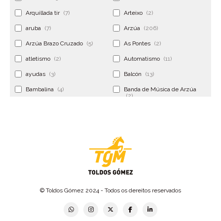
Arquillada tir
(7)
Arteixo
(2)
aruba
(7)
Arzúa
(206)
Arzúa Brazo Cruzado
(5)
As Pontes
(2)
atletismo
(2)
Automatismo
(11)
ayudas
(3)
Balcón
(13)
Bambalina
(4)
Banda de Música de Arzúa
(2)
Banderola
(2)
Banderolas
(5)
Banquillo
(5)
bar
(4)
Bar Encontro
(2)
Barco
(3)
Bastidor
(2)
Bergondo
(4)
bermudas
(6)
Betanzos
(2)
Bimba y lola
(6)
bodas
(2)
© Toldos Gómez 2024 - Todos os dereitos reservados
bolsa cac
(3)
Bolsa cst
(3)
bolsa ct
(3)
Bolsas
(10)