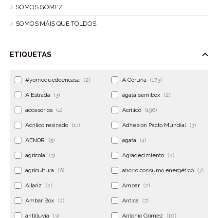
SOMOS GÓMEZ
SOMOS MÁIS QUE TOLDOS
ETIQUETAS
#yomequedoencasa
(2)
A Coruña
(173)
A Estrada
(3)
ágata semibox
(2)
accesorios
(4)
Acrilico
(196)
Acrilico resinado
(11)
Adhesion Pacto Mundial
(3)
AENOR
(5)
agata
(4)
agrícola
(3)
Agradecimiento
(2)
agricultura
(6)
ahorro consumo energético
(7)
Allariz
(2)
Ambar
(2)
Ambar Box
(2)
Antica
(7)
antilluvia
(3)
Antonio Gómez
(10)