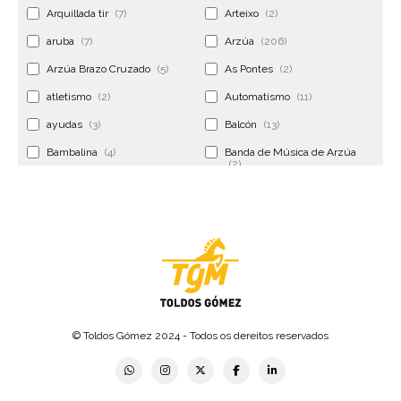
Arquillada tir
(7)
Arteixo
(2)
aruba
(7)
Arzúa
(206)
Arzúa Brazo Cruzado
(5)
As Pontes
(2)
atletismo
(2)
Automatismo
(11)
ayudas
(3)
Balcón
(13)
Bambalina
(4)
Banda de Música de Arzúa
(2)
Banderola
(2)
Banderolas
(5)
Banquillo
(5)
bar
(4)
Bar Encontro
(2)
Barco
(3)
Bastidor
(2)
Bergondo
(4)
bermudas
(6)
Betanzos
(2)
Bimba y lola
(6)
bodas
(2)
© Toldos Gómez 2024 - Todos os dereitos reservados
bolsa cac
(3)
Bolsa cst
(3)
bolsa ct
(3)
Bolsas
(10)