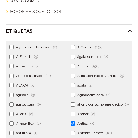
SOMOS GÓMEZ
SOMOS MÁIS QUE TOLDOS
ETIQUETAS
#yomequedoencasa
(2)
A Coruña
(173)
A Estrada
(3)
ágata semibox
(2)
accesorios
(4)
Acrilico
(196)
Acrilico resinado
(11)
Adhesion Pacto Mundial
(3)
AENOR
(5)
agata
(4)
agrícola
(3)
Agradecimiento
(2)
agricultura
(6)
ahorro consumo energético
(7)
Allariz
(2)
Ambar
(2)
Ambar Box
(2)
Antica
(7)
antilluvia
(3)
Antonio Gómez
(10)