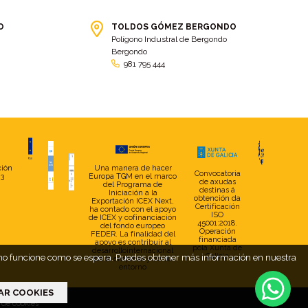
Construcción
(3)
coral
(3)
O
TOLDOS GÓMEZ BERGONDO
Coral Box
(9)
Coronavirus
(5)
Polígono Industral de Bergondo
Bergondo
Corporativo
(2)
cortina
(21)
981 795 444
Cortina divisoria
(8)
cortinas personalizadas
(4)
coruña
(2)
Costa Oeste
(2)
Covid
(3)
Covid-19
(11)
creta
(5)
Cristaleria Padronesa
(2)
CSD Arzúa
(9)
cuarzo
(3)
ción
Una manera de hacer
Convocatoria
23
Europa TGM en el marco
de axudas
Cuarzo Box
(3)
Cubierta
(2)
del Programa de
destinas á
Iniciación a la
obtención da
Exportación ICEX Next,
Cubierta de piscina
(7)
Cubierta parking
(2)
Certificación
ha contado con el apoyo
ISO
de ICEX y cofinanciación
45001:2018.
Cubierta piscina
(19)
Cubiertas
(2)
del fondo europeo
Operación
FEDER. La finalidad del
financiada
apoyo es contribuir al
Cubiertas de piscina
(6)
cubiertas piscina
(7)
pola Xunta de
desarrollointernacional
Galicia
web no funcione como se espera. Puedes obtener más información en nuestra
de la empresa y de su
entorno
Cuidados
(4)
Curtis
(4)
Día de la Mujer
(7)
Día Internacional de la Mujer
AR COOKIES
(5)
a de cookies