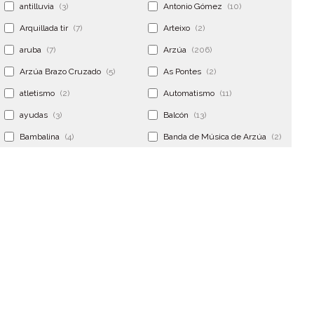
antilluvia
(3)
Antonio Gómez
(10)
Arquillada tir
(7)
Arteixo
(2)
aruba
(7)
Arzúa
(206)
Arzúa Brazo Cruzado
(5)
As Pontes
(2)
atletismo
(2)
Automatismo
(11)
ayudas
(3)
Balcón
(13)
Bambalina
(4)
Banda de Música de Arzúa
(2)
Banderola
(2)
Banderolas
(5)
Banquillo
(5)
bar
(4)
Bar Encontro
(2)
Barco
(3)
Bastidor
(2)
Bergondo
(4)
bermudas
(6)
Betanzos
(2)
Bimba y lola
(6)
bodas
(2)
bolsa cac
(3)
Bolsa cst
(3)
bolsa ct
(3)
Bolsas
(10)