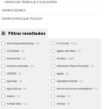
CINTAS DE TRINCAJE E ELEVACIÓN
SOMOS GÓMEZ
SOMOS MÁIS QUE TOLDOS
Filtrar resultados
#yomequedoencasa
(2)
A Coruña
(173)
A Estrada
(3)
ágata semibox
(2)
accesorios
(4)
Acrilico
(196)
Acrilico resinado
(11)
Adhesion Pacto Mundial
(3)
AENOR
(5)
agata
(4)
agrícola
(3)
Agradecimiento
(2)
agricultura
(6)
ahorro consumo energético
(7)
Allariz
(2)
Ambar
(2)
Ambar Box
(2)
Antica
(7)