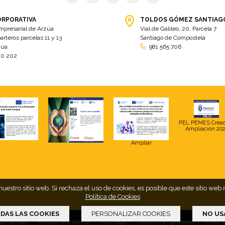
ORPORATIVA
TOLDOS GÓMEZ SANTIAG
mpresarial de Arzúa
Vial de Galileo, 20. Parcela 7
arteros parcelas 11 y 13
Santiago de Compostela
zúa
981 565 706
00 202
PEL PEMES Crea
Ampliación 20
Ampliar
uestro sitio web. Si rechaza el uso de cookies, es posible que este sitio 
Política de Cookies
DAS LAS COOKIES
PERSONALIZAR COOKIES
NO US
 privacidad
Política de empresa
Aviso legal
Condiciones generales
Polític