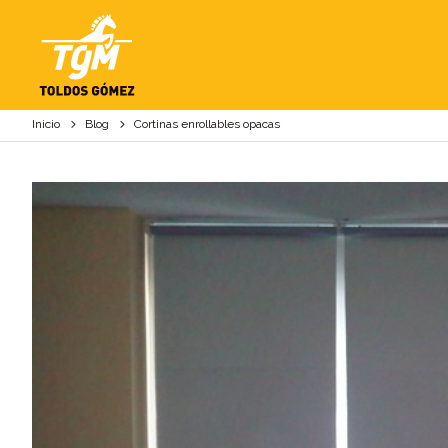
CORTINAS ENROLL
Inicio
Blog
Cortinas enrollables opacas