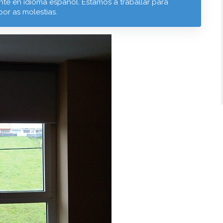
te en idioma español. Estamos a traballar para
por as molestias.