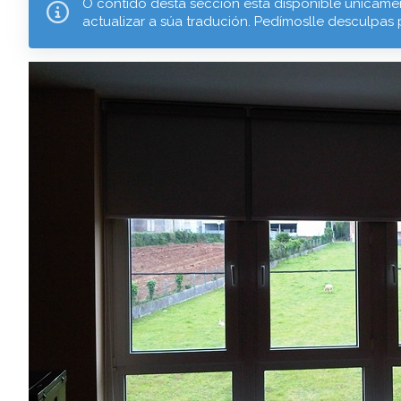
O contido desta sección está dispoñible unicamen
actualizar a súa tradución. Pedímoslle desculpas 