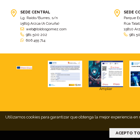
SEDE CENTRAL
SEDE C
Lg. Raído/Burres, s/n
Parque E
15819 Arzúa (A Coruña)
Rúa Talab
web@toldosgomez.com
15810 Ar
981 500 202
981 5
606 455 714
Ampliar
Utilizamos cookies para garantizar que obtenga la mejor experiencia en n
ACEPTO TO
Política de