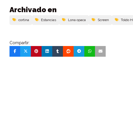
Archivado en
cortina
Estancias
Lona opaca
Screen
Toldo H
Compartir: