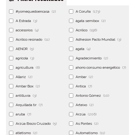
#yomequedoencasa
(2)
A Coruña
(173)
A Estrada
(3)
ágata semibox
(2)
accesorios
(4)
Acrilico
(196)
Acrilico resinado
(11)
Adhesion Pacto Mundial
(3)
AENOR
(5)
agata
(4)
agrícola
(3)
Agradecimiento
(2)
agricultura
(6)
ahorro consumo energético
(7)
Allariz
(2)
Ambar
(2)
Ambar Box
(2)
Antica
(7)
antilluvia
(3)
Antonio Gómez
(10)
Arquillada tir
(7)
Arteixo
(2)
aruba
(7)
Arzúa
(206)
Arzúa Brazo Cruzado
(5)
As Pontes
(2)
atletismo
(2)
Automatismo
(11)