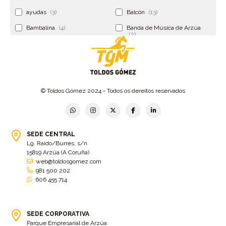
ayudas
(3)
Balcón
(13)
Bambalina
(4)
Banda de Música de Arzúa
(2)
Banderola
(2)
Banderolas
(5)
Banquillo
(5)
bar
(4)
Bar Encontro
(2)
Barco
(3)
© Toldos Gómez 2024 - Todos os dereitos reservados
Bastidor
(2)
Bergondo
(4)
bermudas
(6)
Betanzos
(2)
Bimba y lola
(6)
bodas
(2)
SEDE CENTRAL
Lg. Raído/Burres, s/n
bolsa cac
(3)
Bolsa cst
(3)
15819 Arzúa (A Coruña)
bolsa ct
(3)
Bolsas
(10)
web@toldosgomez.com
981 500 202
Bolsas de elevación
(3)
Bolsas multiusos
(9)
606 455 714
Bolsas portaherramientas
(4)
brazos invisibles
(11)
Bueu
(2)
Cabañas
(2)
SEDE CORPORATIVA
Cafe-bar Nova Xeira
(2)
cafetería
(5)
Parque Empresarial de Arzúa