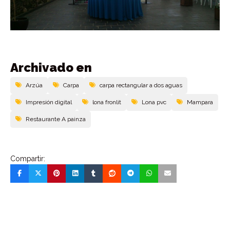
Archivado en
Arzúa
Carpa
carpa rectangular a dos aguas
Impresión digital
lona fronlit
Lona pvc
Mampara
Restaurante A painza
Compartir: