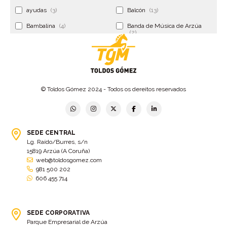
ayudas
(3)
Balcón
(13)
Bambalina
(4)
Banda de Música de Arzúa
(2)
Banderola
(2)
Banderolas
(5)
Banquillo
(5)
bar
(4)
Bar Encontro
(2)
Barco
(3)
© Toldos Gómez 2024 - Todos os dereitos reservados
Bastidor
(2)
Bergondo
(4)
bermudas
(6)
Betanzos
(2)
Bimba y lola
(6)
bodas
(2)
SEDE CENTRAL
Lg. Raído/Burres, s/n
bolsa cac
(3)
Bolsa cst
(3)
15819 Arzúa (A Coruña)
bolsa ct
(3)
Bolsas
(10)
web@toldosgomez.com
981 500 202
Bolsas de elevación
(3)
Bolsas multiusos
(9)
606 455 714
Bolsas portaherramientas
(4)
brazos invisibles
(11)
Bueu
(2)
Cabañas
(2)
SEDE CORPORATIVA
Cafe-bar Nova Xeira
(2)
cafetería
(5)
Parque Empresarial de Arzúa