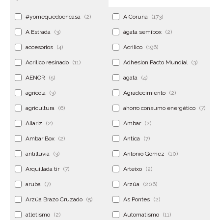
#yomequedoencasa
(2)
A Coruña
(173)
A Estrada
(3)
ágata semibox
(2)
accesorios
(4)
Acrilico
(196)
Acrilico resinado
(11)
Adhesion Pacto Mundial
(3)
AENOR
(5)
agata
(4)
agrícola
(3)
Agradecimiento
(2)
agricultura
(6)
ahorro consumo energético
(7)
Allariz
(2)
Ambar
(2)
Ambar Box
(2)
Antica
(7)
antilluvia
(3)
Antonio Gómez
(10)
Arquillada tir
(7)
Arteixo
(2)
aruba
(7)
Arzúa
(206)
Arzúa Brazo Cruzado
(5)
As Pontes
(2)
atletismo
(2)
Automatismo
(11)