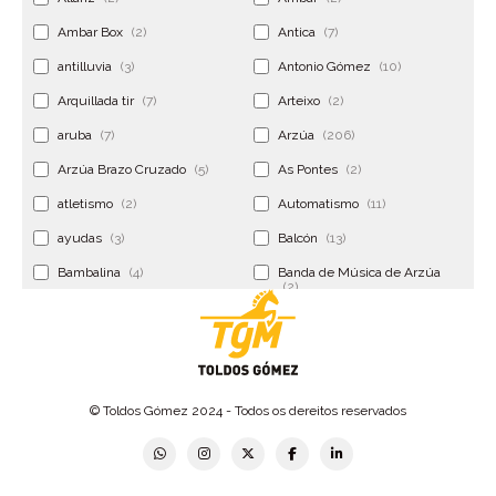
Ambar Box
(2)
Antica
(7)
antilluvia
(3)
Antonio Gómez
(10)
Arquillada tir
(7)
Arteixo
(2)
aruba
(7)
Arzúa
(206)
Arzúa Brazo Cruzado
(5)
As Pontes
(2)
atletismo
(2)
Automatismo
(11)
ayudas
(3)
Balcón
(13)
Bambalina
(4)
Banda de Música de Arzúa
(2)
Banderola
(2)
Banderolas
(5)
Banquillo
(5)
bar
(4)
Bar Encontro
(2)
Barco
(3)
© Toldos Gómez 2024 - Todos os dereitos reservados
Bastidor
(2)
Bergondo
(4)
bermudas
(6)
Betanzos
(2)
Bimba y lola
(6)
bodas
(2)