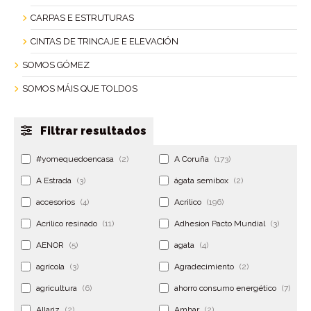
CARPAS E ESTRUTURAS
CINTAS DE TRINCAJE E ELEVACIÓN
SOMOS GÓMEZ
SOMOS MÁIS QUE TOLDOS
Filtrar resultados
#yomequedoencasa
(2)
A Coruña
(173)
A Estrada
(3)
ágata semibox
(2)
accesorios
(4)
Acrilico
(196)
Acrilico resinado
(11)
Adhesion Pacto Mundial
(3)
AENOR
(5)
agata
(4)
agrícola
(3)
Agradecimiento
(2)
agricultura
(6)
ahorro consumo energético
(7)
Allariz
(2)
Ambar
(2)