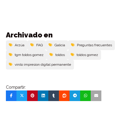
Archivado en
Arzúa
FAQ
Galicia
Preguntas frecuentes
tgm toldos gomez
toldos
toldos gomez
vinilo impresion digital permanente
Compartir: