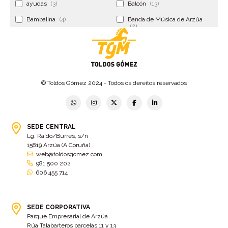
ayudas
(3)
Balcón
(13)
Bambalina
(4)
Banda de Música de Arzúa
(2)
Banderola
(2)
Banderolas
(5)
Banquillo
(5)
bar
(4)
Bar Encontro
(2)
Barco
(3)
© Toldos Gómez 2024 - Todos os dereitos reservados
Bastidor
(2)
Bergondo
(4)
bermudas
(6)
Betanzos
(2)
Bimba y lola
(6)
bodas
(2)
SEDE CENTRAL
Lg. Raído/Burres, s/n
bolsa cac
(3)
Bolsa cst
(3)
15819 Arzúa (A Coruña)
bolsa ct
(3)
Bolsas
(10)
web@toldosgomez.com
981 500 202
Bolsas de elevación
(3)
Bolsas multiusos
(9)
606 455 714
Bolsas portaherramientas
(4)
brazos invisibles
(11)
Bueu
(2)
Cabañas
(2)
SEDE CORPORATIVA
Cafe-bar Nova Xeira
(2)
cafetería
(5)
Parque Empresarial de Arzúa
Rúa Talabarteros parcelas 11 y 13