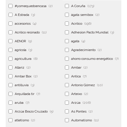
#yomequedoencasa
(2)
A Coruña
(173)
A Estrada
(3)
ágata semibox
(2)
accesorios
(4)
Acrilico
(196)
Acrilico resinado
(11)
Adhesion Pacto Mundial
(3)
AENOR
(5)
agata
(4)
agrícola
(3)
Agradecimiento
(2)
agricultura
(6)
ahorro consumo energético
(7)
Allariz
(2)
Ambar
(2)
Ambar Box
(2)
Antica
(7)
antilluvia
(3)
Antonio Gómez
(10)
Arquillada tir
(7)
Arteixo
(2)
aruba
(7)
Arzúa
(206)
Arzúa Brazo Cruzado
(5)
As Pontes
(2)
atletismo
(2)
Automatismo
(11)