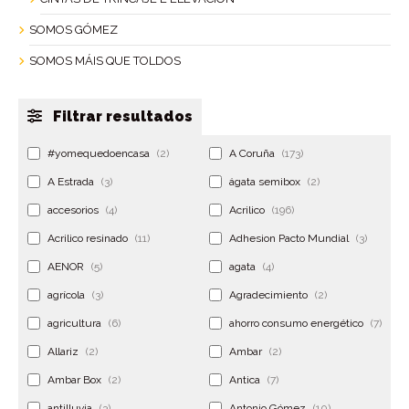
SOMOS GÓMEZ
SOMOS MÁIS QUE TOLDOS
Filtrar resultados
#yomequedoencasa
(2)
A Coruña
(173)
A Estrada
(3)
ágata semibox
(2)
accesorios
(4)
Acrilico
(196)
Acrilico resinado
(11)
Adhesion Pacto Mundial
(3)
AENOR
(5)
agata
(4)
agrícola
(3)
Agradecimiento
(2)
agricultura
(6)
ahorro consumo energético
(7)
Allariz
(2)
Ambar
(2)
Ambar Box
(2)
Antica
(7)
antilluvia
(3)
Antonio Gómez
(10)