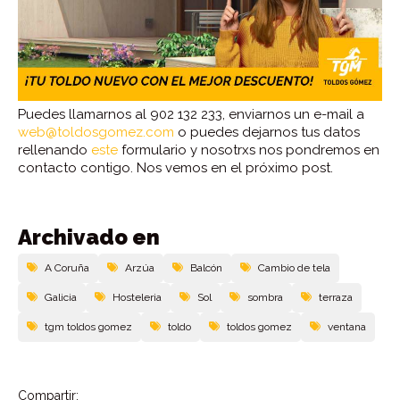
Puedes llamarnos al 902 132 233, enviarnos un e-mail a
web@toldosgomez.com
o puedes dejarnos tus datos
rellenando
este
formulario y nosotrxs nos pondremos en
contacto contigo. Nos vemos en el próximo post.
Archivado en
A Coruña
Arzúa
Balcón
Cambio de tela
Galicia
Hosteleria
Sol
sombra
terraza
tgm toldos gomez
toldo
toldos gomez
ventana
Compartir: