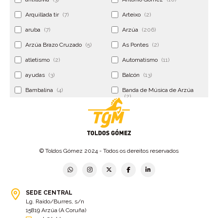
Arquillada tir
(7)
Arteixo
(2)
aruba
(7)
Arzúa
(206)
Arzúa Brazo Cruzado
(5)
As Pontes
(2)
atletismo
(2)
Automatismo
(11)
ayudas
(3)
Balcón
(13)
Bambalina
(4)
Banda de Música de Arzúa
(2)
Banderola
(2)
Banderolas
(5)
Banquillo
(5)
bar
(4)
Bar Encontro
(2)
Barco
(3)
© Toldos Gómez 2024 - Todos os dereitos reservados
Bastidor
(2)
Bergondo
(4)
bermudas
(6)
Betanzos
(2)
Bimba y lola
(6)
bodas
(2)
SEDE CENTRAL
Lg. Raído/Burres, s/n
bolsa cac
(3)
Bolsa cst
(3)
15819 Arzúa (A Coruña)
bolsa ct
(3)
Bolsas
(10)