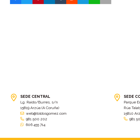
SEDE CENTRAL
SEDE C
Lg. Raído/Burres, s/n
Parque E
15819 Arzúa (A Coruña)
Rúa Talab
web@toldosgomez.com
15810 Ar
981 500 202
981 5
606 455 714