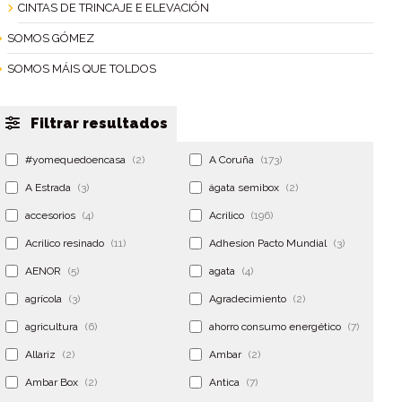
CINTAS DE TRINCAJE E ELEVACIÓN
SOMOS GÓMEZ
SOMOS MÁIS QUE TOLDOS
Filtrar resultados
#yomequedoencasa
(2)
A Coruña
(173)
A Estrada
(3)
ágata semibox
(2)
accesorios
(4)
Acrilico
(196)
Acrilico resinado
(11)
Adhesion Pacto Mundial
(3)
AENOR
(5)
agata
(4)
agrícola
(3)
Agradecimiento
(2)
agricultura
(6)
ahorro consumo energético
(7)
Allariz
(2)
Ambar
(2)
Ambar Box
(2)
Antica
(7)