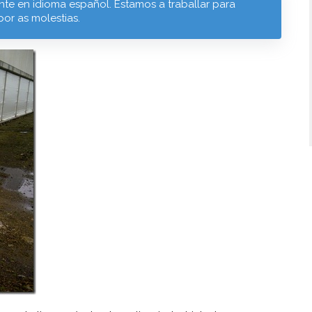
te en idioma español. Estamos a traballar para
por as molestias.