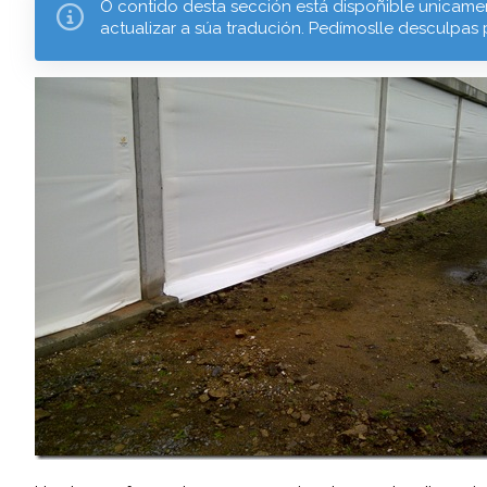
O contido desta sección está dispoñible unicamen
actualizar a súa tradución. Pedímoslle desculpas 