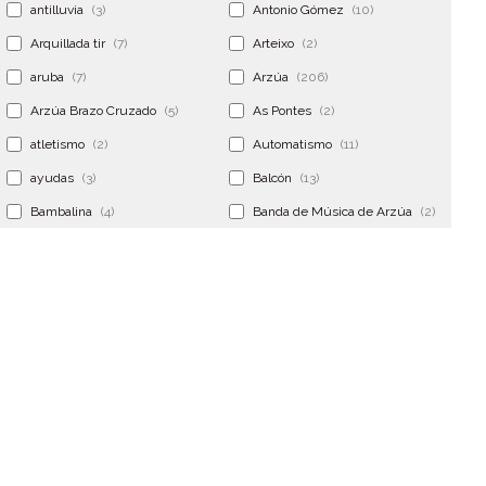
antilluvia
(3)
Antonio Gómez
(10)
Arquillada tir
(7)
Arteixo
(2)
aruba
(7)
Arzúa
(206)
Arzúa Brazo Cruzado
(5)
As Pontes
(2)
atletismo
(2)
Automatismo
(11)
ayudas
(3)
Balcón
(13)
Bambalina
(4)
Banda de Música de Arzúa
(2)
Banderola
(2)
Banderolas
(5)
Banquillo
(5)
bar
(4)
Bar Encontro
(2)
Barco
(3)
Bastidor
(2)
Bergondo
(4)
bermudas
(6)
Betanzos
(2)
Bimba y lola
(6)
bodas
(2)
bolsa cac
(3)
Bolsa cst
(3)
bolsa ct
(3)
Bolsas
(10)