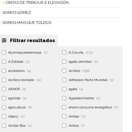
CINTAS DE TRINCAJE E ELEVACIÓN
SOMOS GÓMEZ
SOMOS MÁIS QUE TOLDOS
Filtrar resultados
#yomequedoencasa
(2)
A Coruña
(173)
A Estrada
(3)
ágata semibox
(2)
accesorios
(4)
Acrilico
(196)
Acrilico resinado
(11)
Adhesion Pacto Mundial
(3)
AENOR
(5)
agata
(4)
agrícola
(3)
Agradecimiento
(2)
agricultura
(6)
ahorro consumo energético
(7)
Allariz
(2)
Ambar
(2)
Ambar Box
(2)
Antica
(7)