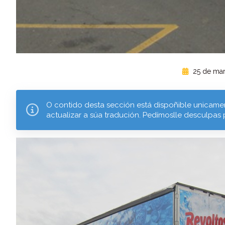
25 de mar
O contido desta sección está dispoñible unicamen
actualizar a súa tradución. Pedímoslle desculpas 