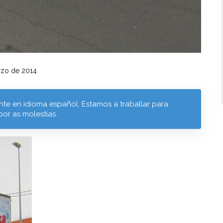
zo de 2014
te en idioma español. Estamos a traballar para
por as molestias.