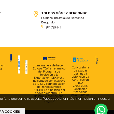
Cidade da cultura
(2)
cierre agrícola
(5)
O
TOLDOS GÓMEZ BERGONDO
cierres para establos
(4)
cinta de trincajes
(2)
Polígono Industral de Bergondo
cintas de trincaje
(4)
cintas y mordazas
(4)
Bergondo
981 795 444
Clásica carreira TGM-Toldos
Clásica TGM
(6)
Gómez
(8)
Club balonman Ribadosar
(2)
Cobertor
(2)
cobertor de piscina
(7)
Cobertores
(2)
coche
(2)
Coche de Caballos
(2)
Coches
(2)
Cofre
(16)
ción
Una manera de hacer
Convocatoria
23
Europa TGM en el marco
de axudas
del Programa de
Colaboración
(9)
Colegio Internacional O Castro
destinas á
Iniciación a la
(2)
obtención da
Exportación ICEX Next,
Certificación
ha contado con el apoyo
ISO
Color
(11)
colores
(14)
de ICEX y cofinanciación
45001:2018.
del fondo europeo
Operación
FEDER. La finalidad del
Comercio
(6)
Compromiso
(4)
financiada
apoyo es contribuir al
pola Xunta de
desarrollointernacional
Galicia
web no funcione como se espera. Puedes obtener más información en nuestra
de la empresa y de su
Comunidad de vecinos
(2)
Conciliacion
(4)
entorno
Confección de textiles técnicos
consejos
(3)
(10)
AR COOKIES