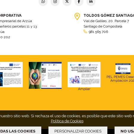
ORPORATIVA
TOLDOS GÓMEZ SANTIAG
mpresarial de Arzúa
Vial de Galileo, 20. Parcela 7
arteros parcelas 11 y 13
Santiago de Compostela
zúa
981 565 706
00 202
PEL PEMES Crea
Ampliación 20
Ampliar
uestro sitio web. Si rechaza el uso de cookies, es posible que este sitio 
Política de Cookies
DAS LAS COOKIES
PERSONALIZAR COOKIES
NO US