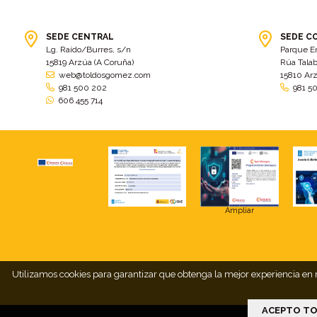
SEDE CENTRAL
SEDE C
Lg. Raído/Burres, s/n
Parque E
15819 Arzúa (A Coruña)
Rúa Talab
web@toldosgomez.com
15810 Ar
981 500 202
981 5
606 455 714
Ampliar
Utilizamos cookies para garantizar que obtenga la mejor experiencia en n
ACEPTO TO