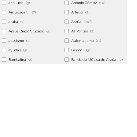
antilluvia
(3)
Antonio Gómez
(10)
Arquillada tir
(7)
Arteixo
(2)
aruba
(7)
Arzúa
(206)
Arzúa Brazo Cruzado
(5)
As Pontes
(2)
atletismo
(2)
Automatismo
(11)
ayudas
(3)
Balcón
(13)
Bambalina
(4)
Banda de Música de Arzúa
(2)
Banderola
(2)
Banderolas
(5)
Banquillo
(5)
bar
(4)
Bar Encontro
(2)
Barco
(3)
Bastidor
(2)
Bergondo
(4)
bermudas
(6)
Betanzos
(2)
Bimba y lola
(6)
bodas
(2)
bolsa cac
(3)
Bolsa cst
(3)
bolsa ct
(3)
Bolsas
(10)