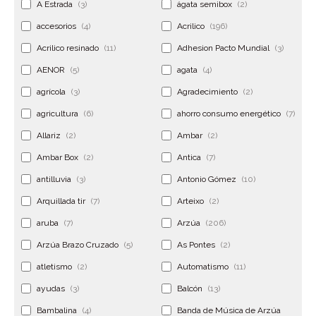
A Estrada
(3)
ágata semibox
(2)
accesorios
(4)
Acrilico
(196)
Acrilico resinado
(11)
Adhesion Pacto Mundial
(3)
AENOR
(5)
agata
(4)
agrícola
(3)
Agradecimiento
(2)
agricultura
(6)
ahorro consumo energético
(7)
Allariz
(2)
Ambar
(2)
Ambar Box
(2)
Antica
(7)
antilluvia
(3)
Antonio Gómez
(10)
Arquillada tir
(7)
Arteixo
(2)
aruba
(7)
Arzúa
(206)
Arzúa Brazo Cruzado
(5)
As Pontes
(2)
atletismo
(2)
Automatismo
(11)
ayudas
(3)
Balcón
(13)
Bambalina
(4)
Banda de Música de Arzúa