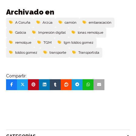
Archivado en
A Coruña
Arzúa
camión
embaracación
Galicia
Impresión digital
lonas remolque
remolque
TGM
tgm toldos gomez
toldos gomez
transporte
Transportista
Compartir: