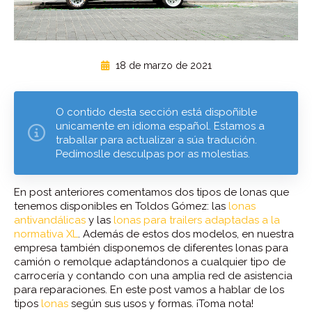
18 de marzo de 2021
O contido desta sección está dispoñible
unicamente en idioma español. Estamos a
traballar para actualizar a súa tradución.
Pedímoslle desculpas por as molestias.
En post anteriores comentamos dos tipos de lonas que
tenemos disponibles en Toldos Gómez: las
lonas
antivandálicas
y las
lonas para trailers adaptadas a la
normativa XL
. Además de estos dos modelos, en nuestra
empresa también disponemos de diferentes lonas para
camión o remolque adaptándonos a cualquier tipo de
carrocería y contando con una amplia red de asistencia
para reparaciones. En este post vamos a hablar de los
tipos
lonas
según sus usos y formas. ¡Toma nota!