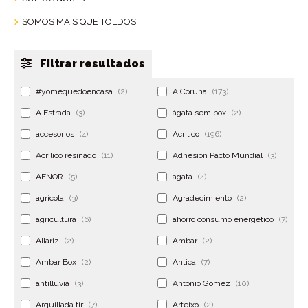
SOMOS MÁIS QUE TOLDOS
Filtrar resultados
#yomequedoencasa
(2)
A Coruña
(173)
A Estrada
(3)
ágata semibox
(2)
accesorios
(4)
Acrilico
(196)
Acrilico resinado
(11)
Adhesion Pacto Mundial
(3)
AENOR
(5)
agata
(4)
agrícola
(3)
Agradecimiento
(2)
agricultura
(6)
ahorro consumo energético
(7)
Allariz
(2)
Ambar
(2)
Ambar Box
(2)
Antica
(7)
antilluvia
(3)
Antonio Gómez
(10)
Arquillada tir
(7)
Arteixo
(2)