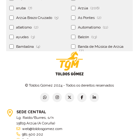
aruba
(7)
Arzúa
(206)
Arzúa Brazo Cruzado
(5)
As Pontes
(2)
atletismo
(2)
Automatismo
(11)
ayudas
(3)
Balcón
(13)
Bambalina
(4)
Banda de Música de Arzúa
(2)
Banderola
(2)
Banderolas
(5)
Banquillo
(5)
bar
(4)
Bar Encontro
(2)
Barco
(3)
© Toldos Gómez 2024 - Todos os dereitos reservados
Bastidor
(2)
Bergondo
(4)
bermudas
(6)
Betanzos
(2)
Bimba y lola
(6)
bodas
(2)
SEDE CENTRAL
Lg. Raído/Burres, s/n
bolsa cac
(3)
Bolsa cst
(3)
15819 Arzúa (A Coruña)
bolsa ct
(3)
Bolsas
(10)
web@toldosgomez.com
981 500 202
Bolsas de elevación
(3)
Bolsas multiusos
(9)