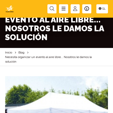
NECESITA ORGANIZAR UN
GL
EVENTO AL AIRE LIBRE...
NOSOTROS LE DAMOS LA
SOLUCIÓN
Inicio
Blog
Necesita organizar un evento al aire libre... Nosotros le damos la
solución