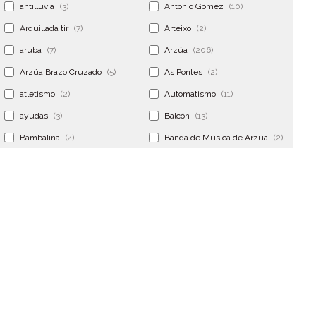
antilluvia
(3)
Antonio Gómez
(10)
Arquillada tir
(7)
Arteixo
(2)
aruba
(7)
Arzúa
(206)
Arzúa Brazo Cruzado
(5)
As Pontes
(2)
atletismo
(2)
Automatismo
(11)
ayudas
(3)
Balcón
(13)
Bambalina
(4)
Banda de Música de Arzúa
(2)
Banderola
(2)
Banderolas
(5)
Banquillo
(5)
bar
(4)
Bar Encontro
(2)
Barco
(3)
Bastidor
(2)
Bergondo
(4)
bermudas
(6)
Betanzos
(2)
Bimba y lola
(6)
bodas
(2)
bolsa cac
(3)
Bolsa cst
(3)
bolsa ct
(3)
Bolsas
(10)