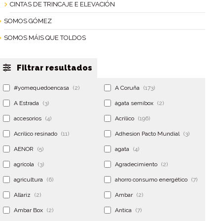
CINTAS DE TRINCAJE E ELEVACIÓN
SOMOS GÓMEZ
SOMOS MÁIS QUE TOLDOS
Filtrar resultados
#yomequedoencasa
(2)
A Coruña
(173)
A Estrada
(3)
ágata semibox
(2)
accesorios
(4)
Acrilico
(196)
Acrilico resinado
(11)
Adhesion Pacto Mundial
(3)
AENOR
(5)
agata
(4)
agrícola
(3)
Agradecimiento
(2)
agricultura
(6)
ahorro consumo energético
(7)
Allariz
(2)
Ambar
(2)
Ambar Box
(2)
Antica
(7)