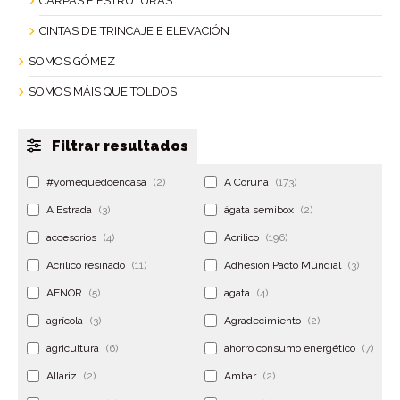
CARPAS E ESTRUTURAS
CINTAS DE TRINCAJE E ELEVACIÓN
SOMOS GÓMEZ
SOMOS MÁIS QUE TOLDOS
Filtrar resultados
#yomequedoencasa
(2)
A Coruña
(173)
A Estrada
(3)
ágata semibox
(2)
accesorios
(4)
Acrilico
(196)
Acrilico resinado
(11)
Adhesion Pacto Mundial
(3)
AENOR
(5)
agata
(4)
agrícola
(3)
Agradecimiento
(2)
agricultura
(6)
ahorro consumo energético
(7)
Allariz
(2)
Ambar
(2)