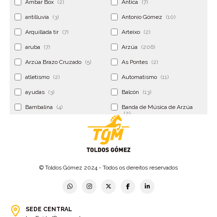
Ambar Box
(2)
Antica
(7)
antilluvia
(3)
Antonio Gómez
(10)
Arquillada tir
(7)
Arteixo
(2)
aruba
(7)
Arzúa
(206)
Arzúa Brazo Cruzado
(5)
As Pontes
(2)
atletismo
(2)
Automatismo
(11)
ayudas
(3)
Balcón
(13)
Bambalina
(4)
Banda de Música de Arzúa
(2)
Banderola
(2)
Banderolas
(5)
Banquillo
(5)
bar
(4)
Bar Encontro
(2)
Barco
(3)
© Toldos Gómez 2024 - Todos os dereitos reservados
Bastidor
(2)
Bergondo
(4)
bermudas
(6)
Betanzos
(2)
Bimba y lola
(6)
bodas
(2)
SEDE CENTRAL