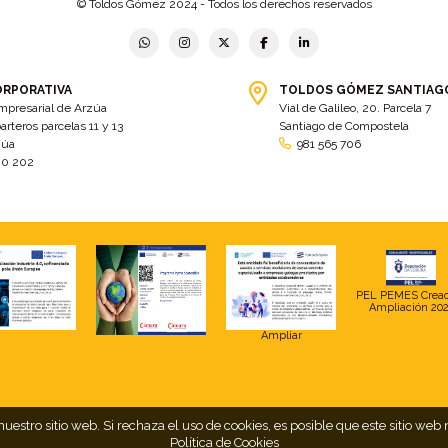
© Toldos Gómez 2024 - Todos los derechos reservados
ORPORATIVA
TOLDOS GÓMEZ SANTIAG
mpresarial de Arzúa
Vial de Galileo, 20. Parcela 7
arteros parcelas 11 y 13
Santiago de Compostela
zúa
981 565 706
00 202
PEL PEMES Crea
Ampliación 20
Ampliar
uestro sitio web. Si rechaza el uso de cookies, es posible que este sitio 
Política de Cookies