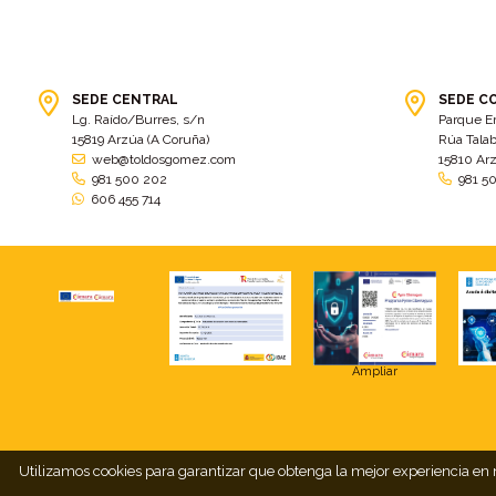
SEDE CENTRAL
SEDE C
Lg. Raído/Burres, s/n
Parque E
15819 Arzúa (A Coruña)
Rúa Talab
web@toldosgomez.com
15810 Ar
981 500 202
981 5
606 455 714
Ampliar
Utilizamos cookies para garantizar que obtenga la mejor experiencia en n