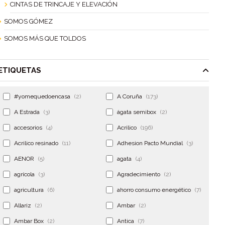
CINTAS DE TRINCAJE Y ELEVACIÓN
SOMOS GÓMEZ
SOMOS MÁS QUE TOLDOS
ETIQUETAS
#yomequedoencasa
(2)
A Coruña
(173)
A Estrada
(3)
ágata semibox
(2)
accesorios
(4)
Acrilico
(196)
Acrilico resinado
(11)
Adhesion Pacto Mundial
(3)
AENOR
(5)
agata
(4)
agrícola
(3)
Agradecimiento
(2)
agricultura
(6)
ahorro consumo energético
(7)
Allariz
(2)
Ambar
(2)
Ambar Box
(2)
Antica
(7)