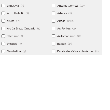
antilluvia
(3)
Antonio Gómez
(10)
Arquillada tir
(7)
Arteixo
(2)
aruba
(7)
Arzúa
(206)
Arzúa Brazo Cruzado
(5)
As Pontes
(2)
atletismo
(2)
Automatismo
(11)
ayudas
(3)
Balcón
(13)
Bambalina
(4)
Banda de Música de Arzúa
(2)
Banderola
(2)
Banderolas
(5)
Banquillo
(5)
bar
(4)
Bar Encontro
(2)
Barco
(3)
Bastidor
(2)
Bergondo
(4)
bermudas
(6)
Betanzos
(2)
Bimba y lola
(6)
bodas
(2)
bolsa cac
(3)
Bolsa cst
(3)