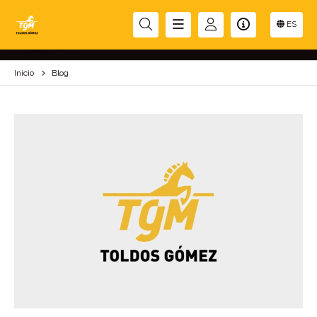
BLOG
ES
Inicio
Blog