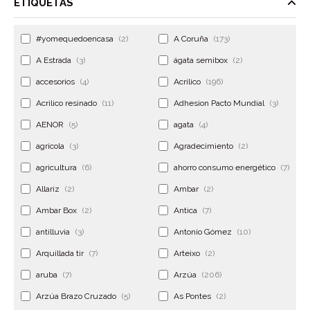
ETIQUETAS
#yomequedoencasa
(2)
A Coruña
(173)
A Estrada
(3)
ágata semibox
(2)
accesorios
(4)
Acrilico
(196)
Acrilico resinado
(11)
Adhesion Pacto Mundial
(3)
AENOR
(5)
agata
(4)
agrícola
(3)
Agradecimiento
(2)
agricultura
(6)
ahorro consumo energético
(7)
Allariz
(2)
Ambar
(2)
Ambar Box
(2)
Antica
(7)
antilluvia
(3)
Antonio Gómez
(10)
Arquillada tir
(7)
Arteixo
(2)
aruba
(7)
Arzúa
(206)
Arzúa Brazo Cruzado
(5)
As Pontes
(2)