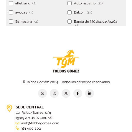
atletismo
(2)
Automatismo
(11)
ayudas
(3)
Balcón
(13)
Bambalina
(4)
Banda de Música de Arzúa
(2)
Banderola
(2)
Banderolas
(5)
Banquillo
(5)
bar
(4)
Bar Encontro
(2)
Barco
(3)
Bastidor
(2)
Bergondo
(4)
bermudas
(6)
Betanzos
(2)
Bimba y lola
(6)
bodas
(2)
© Toldos Gómez 2024 - Todos los derechos reservados
bolsa cac
(3)
Bolsa cst
(3)
bolsa ct
(3)
Bolsas
(10)
SEDE CENTRAL
Bolsas de elevación
(3)
Bolsas multiusos
(9)
Lg. Raído/Burres, s/n
Bolsas portaherramientas
(4)
brazos invisibles
(11)
15819 Arzúa (A Coruña)
web@toldosgomez.com
Bueu
(2)
Cabañas
(2)
981 500 202