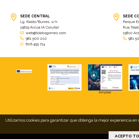
SEDE CENTRAL
SEDE C
Lg. Raído/Burres, s/n
Parque E
15819 Arzúa (A Coruña)
Rúa Talab
web@toldosgomez.com
15810 Ar
981 500 202
981 5
606 455 714
Ampliar
Utilizamos cookies para garantizar que obtenga la mejor experiencia en n
ACEPTO TO