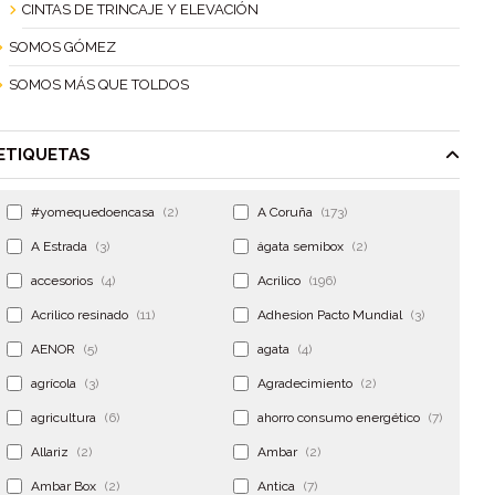
CINTAS DE TRINCAJE Y ELEVACIÓN
SOMOS GÓMEZ
SOMOS MÁS QUE TOLDOS
ETIQUETAS
#yomequedoencasa
(2)
A Coruña
(173)
A Estrada
(3)
ágata semibox
(2)
accesorios
(4)
Acrilico
(196)
Acrilico resinado
(11)
Adhesion Pacto Mundial
(3)
AENOR
(5)
agata
(4)
agrícola
(3)
Agradecimiento
(2)
agricultura
(6)
ahorro consumo energético
(7)
Allariz
(2)
Ambar
(2)
Ambar Box
(2)
Antica
(7)