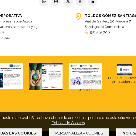
ORPORATIVA
TOLDOS GÓMEZ SANTIAG
mpresarial de Arzúa
Vial de Galileo, 20. Parcela 7
arteros parcelas 11 y 13
Santiago de Compostela
zúa
981 565 706
00 202
PEL PEMES Crea
Ampliación 20
Ampliar
uestro sitio web. Si rechaza el uso de cookies, es posible que este sitio 
Política de Cookies
DAS LAS COOKIES
PERSONALIZAR COOKIES
NO US