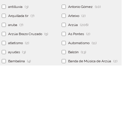
antilluvia
(3)
Antonio Gómez
(10)
Arquillada tir
(7)
Arteixo
(2)
aruba
(7)
Arzúa
(206)
Arzúa Brazo Cruzado
(5)
As Pontes
(2)
atletismo
(2)
Automatismo
(11)
ayudas
(3)
Balcón
(13)
Bambalina
(4)
Banda de Música de Arzúa
(2)
Banderola
(2)
Banderolas
(5)
Banquillo
(5)
bar
(4)
Bar Encontro
(2)
Barco
(3)
Bastidor
(2)
Bergondo
(4)
bermudas
(6)
Betanzos
(2)
Bimba y lola
(6)
bodas
(2)
bolsa cac
(3)
Bolsa cst
(3)