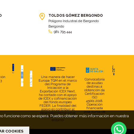
bolsa ct
(3)
Bolsas
(10)
Bolsas de elevación
(3)
Bolsas multiusos
(9)
O
TOLDOS GÓMEZ BERGONDO
Polígono Industral de Bergondo
Bolsas portaherramientas
(4)
brazos invisibles
(11)
Bergondo
Bueu
(2)
Cabañas
(2)
981 795 444
Cafe-bar Nova Xeira
(2)
cafetería
(5)
Calidad
(4)
cambados
(3)
cambio
(5)
Cambio de tela
(48)
cambio de toldo
(12)
Cambio tela
(11)
camión
(17)
Camión XL
(4)
ción
Una manera de hacer
Convocatoria
23
Europa TGM en el marco
de axudas
del Programa de
camion botellero
(7)
Camion tautliner
(28)
destinas á
Iniciación a la
obtención da
Exportación ICEX Next,
Certificación
ha contado con el apoyo
Camiones
(5)
Campaña electoral
(2)
ISO
de ICEX y cofinanciación
45001:2018.
del fondo europeo
camping
(2)
Capota
(5)
Operación
FEDER. La finalidad del
financiada
apoyo es contribuir al
pola Xunta de
desarrollointernacional
capota con pies
(29)
capota fija a pared
(17)
Galicia
web no funcione como se espera. Puedes obtener más información en nuestra
de la empresa y de su
entorno
Capotas
(4)
Caravana
(2)
AR COOKIES
Carballo
(7)
Carga
(2)