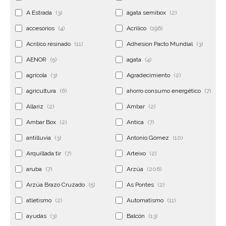
A Estrada
(3)
ágata semibox
(2)
accesorios
(4)
Acrilico
(196)
Acrilico resinado
(11)
Adhesion Pacto Mundial
(3)
AENOR
(5)
agata
(4)
agrícola
(3)
Agradecimiento
(2)
agricultura
(6)
ahorro consumo energético
(7)
Allariz
(2)
Ambar
(2)
Ambar Box
(2)
Antica
(7)
antilluvia
(3)
Antonio Gómez
(10)
Arquillada tir
(7)
Arteixo
(2)
aruba
(7)
Arzúa
(206)
Arzúa Brazo Cruzado
(5)
As Pontes
(2)
atletismo
(2)
Automatismo
(11)
ayudas
(3)
Balcón
(13)