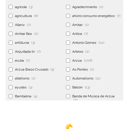
agrícola
(3)
Agradecimiento
(2)
agricultura
(6)
ahorro consumo energético
(7)
Allariz
(2)
Ambar
(2)
Ambar Box
(2)
Antica
(7)
antilluvia
(3)
Antonio Gómez
(10)
Arquillada tir
(7)
Arteixo
(2)
aruba
(7)
Arzúa
(206)
Arzúa Brazo Cruzado
(5)
As Pontes
(2)
atletismo
(2)
Automatismo
(11)
ayudas
(3)
Balcón
(13)
Bambalina
(4)
Banda de Música de Arzúa
(2)
Banderola
(2)
Banderolas
(5)
Banquillo
(5)
bar
(4)
Bar Encontro
(2)
Barco
(3)