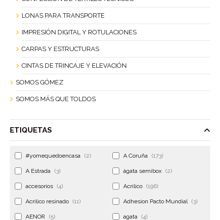
LONAS PARA TRANSPORTE
IMPRESIÓN DIGITAL Y ROTULACIONES
CARPAS Y ESTRUCTURAS
CINTAS DE TRINCAJE Y ELEVACIÓN
SOMOS GÓMEZ
SOMOS MÁS QUE TOLDOS
ETIQUETAS
#yomequedoencasa
(2)
A Coruña
(173)
A Estrada
(3)
ágata semibox
(2)
accesorios
(4)
Acrilico
(196)
Acrilico resinado
(11)
Adhesion Pacto Mundial
(3)
AENOR
(5)
agata
(4)