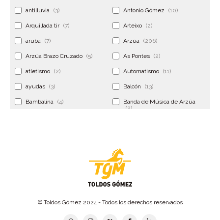
antilluvia
(3)
Antonio Gómez
(10)
Arquillada tir
(7)
Arteixo
(2)
aruba
(7)
Arzúa
(206)
Arzúa Brazo Cruzado
(5)
As Pontes
(2)
atletismo
(2)
Automatismo
(11)
ayudas
(3)
Balcón
(13)
Bambalina
(4)
Banda de Música de Arzúa
(2)
Banderola
(2)
Banderolas
(5)
Banquillo
(5)
bar
(4)
Bar Encontro
(2)
Barco
(3)
Bastidor
(2)
Bergondo
(4)
bermudas
(6)
Betanzos
(2)
Bimba y lola
(6)
bodas
(2)
© Toldos Gómez 2024 - Todos los derechos reservados
bolsa cac
(3)
Bolsa cst
(3)