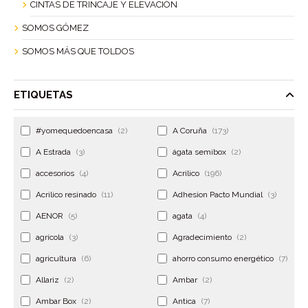
CINTAS DE TRINCAJE Y ELEVACIÓN
SOMOS GÓMEZ
SOMOS MÁS QUE TOLDOS
ETIQUETAS
#yomequedoencasa
(2)
A Coruña
(173)
A Estrada
(3)
ágata semibox
(2)
accesorios
(4)
Acrilico
(196)
Acrilico resinado
(11)
Adhesion Pacto Mundial
(3)
AENOR
(5)
agata
(4)
agrícola
(3)
Agradecimiento
(2)
agricultura
(6)
ahorro consumo energético
(7)
Allariz
(2)
Ambar
(2)
Ambar Box
(2)
Antica
(7)