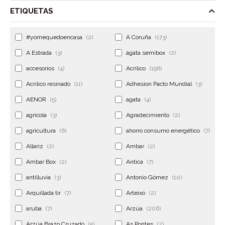
ETIQUETAS
#yomequedoencasa
(2)
A Coruña
(173)
A Estrada
(3)
ágata semibox
(2)
accesorios
(4)
Acrilico
(196)
Acrilico resinado
(11)
Adhesion Pacto Mundial
(3)
AENOR
(5)
agata
(4)
agrícola
(3)
Agradecimiento
(2)
agricultura
(6)
ahorro consumo energético
(7)
Allariz
(2)
Ambar
(2)
Ambar Box
(2)
Antica
(7)
antilluvia
(3)
Antonio Gómez
(10)
Arquillada tir
(7)
Arteixo
(2)
aruba
(7)
Arzúa
(206)
Arzúa Brazo Cruzado
(5)
As Pontes
(2)