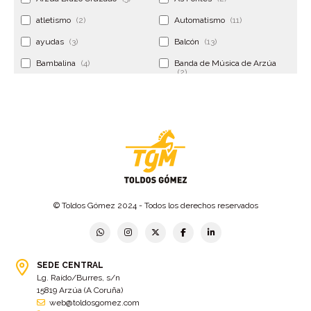
atletismo
(2)
Automatismo
(11)
ayudas
(3)
Balcón
(13)
Bambalina
(4)
Banda de Música de Arzúa
(2)
Banderola
(2)
Banderolas
(5)
Banquillo
(5)
bar
(4)
Bar Encontro
(2)
Barco
(3)
Bastidor
(2)
Bergondo
(4)
bermudas
(6)
Betanzos
(2)
Bimba y lola
(6)
bodas
(2)
© Toldos Gómez 2024 - Todos los derechos reservados
bolsa cac
(3)
Bolsa cst
(3)
bolsa ct
(3)
Bolsas
(10)
SEDE CENTRAL
Bolsas de elevación
(3)
Bolsas multiusos
(9)
Lg. Raído/Burres, s/n
Bolsas portaherramientas
(4)
brazos invisibles
(11)
15819 Arzúa (A Coruña)
web@toldosgomez.com
Bueu
(2)
Cabañas
(2)