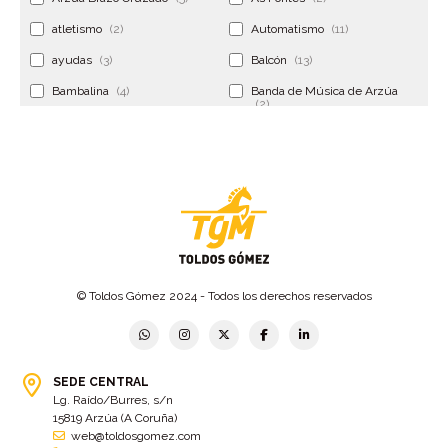
atletismo
(2)
Automatismo
(11)
ayudas
(3)
Balcón
(13)
Bambalina
(4)
Banda de Música de Arzúa
(2)
Banderola
(2)
Banderolas
(5)
Banquillo
(5)
bar
(4)
Bar Encontro
(2)
Barco
(3)
Bastidor
(2)
Bergondo
(4)
bermudas
(6)
Betanzos
(2)
Bimba y lola
(6)
bodas
(2)
© Toldos Gómez 2024 - Todos los derechos reservados
bolsa cac
(3)
Bolsa cst
(3)
bolsa ct
(3)
Bolsas
(10)
SEDE CENTRAL
Bolsas de elevación
(3)
Bolsas multiusos
(9)
Lg. Raído/Burres, s/n
Bolsas portaherramientas
(4)
brazos invisibles
(11)
15819 Arzúa (A Coruña)
web@toldosgomez.com
Bueu
(2)
Cabañas
(2)