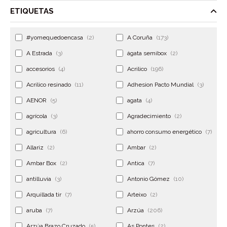
ETIQUETAS
#yomequedoencasa
(2)
A Coruña
(173)
A Estrada
(3)
ágata semibox
(2)
accesorios
(4)
Acrilico
(196)
Acrilico resinado
(11)
Adhesion Pacto Mundial
(3)
AENOR
(5)
agata
(4)
agrícola
(3)
Agradecimiento
(2)
agricultura
(6)
ahorro consumo energético
(7)
Allariz
(2)
Ambar
(2)
Ambar Box
(2)
Antica
(7)
antilluvia
(3)
Antonio Gómez
(10)
Arquillada tir
(7)
Arteixo
(2)
aruba
(7)
Arzúa
(206)
Arzúa Brazo Cruzado
(5)
As Pontes
(2)