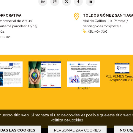
ORPORATIVA
TOLDOS GÓMEZ SANTIAG
mpresarial de Arzúa
Vial de Galileo, 20. Parcela 7
arteros parcelas 11 y 13
Santiago de Compostela
zúa
981 565 706
00 202
PEL PEMES Crea
Ampliación 20
Ampliar
uestro sitio web. Si rechaza el uso de cookies, es posible que este sitio 
Política de Cookies
DAS LAS COOKIES
PERSONALIZAR COOKIES
NO US