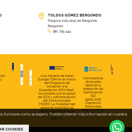
bolsa ct
(3)
Bolsas
(10)
Bolsas de elevación
(3)
Bolsas multiusos
(9)
O
TOLDOS GÓMEZ BERGONDO
Polígono Industral de Bergondo
Bolsas portaherramientas
(4)
brazos invisibles
(11)
Bergondo
Bueu
(2)
Cabañas
(2)
981 795 444
Cafe-bar Nova Xeira
(2)
cafetería
(5)
Calidad
(4)
cambados
(3)
cambio
(5)
Cambio de tela
(48)
cambio de toldo
(12)
Cambio tela
(11)
camión
(17)
Camión XL
(4)
ción
Una manera de hacer
Convocatoria
23
Europa TGM en el marco
de axudas
del Programa de
camion botellero
(7)
Camion tautliner
(28)
destinas á
Iniciación a la
obtención da
Exportación ICEX Next,
Certificación
ha contado con el apoyo
Camiones
(5)
Campaña electoral
(2)
ISO
de ICEX y cofinanciación
45001:2018.
del fondo europeo
camping
(2)
Capota
(5)
Operación
FEDER. La finalidad del
financiada
apoyo es contribuir al
pola Xunta de
desarrollointernacional
capota con pies
(29)
capota fija a pared
(17)
Galicia
web no funcione como se espera. Puedes obtener más información en nuestra
de la empresa y de su
entorno
Capotas
(4)
Caravana
(2)
AR COOKIES
Carballo
(7)
Carga
(2)