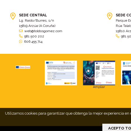
SEDE CENTRAL
SEDE C
Lg. Raído/Burres, s/n
Parque E
15819 Arzúa (A Coruña)
Rúa Talab
web@toldosgomez.com
15810 Ar
981 500 202
981 5
606 455 714
Ampliar
Utilizamos cookies para garantizar que obtenga la mejor experiencia en n
ACEPTO TO