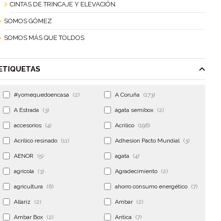
CINTAS DE TRINCAJE Y ELEVACIÓN
SOMOS GÓMEZ
SOMOS MÁS QUE TOLDOS
ETIQUETAS
#yomequedoencasa
(2)
A Coruña
(173)
A Estrada
(3)
ágata semibox
(2)
accesorios
(4)
Acrilico
(196)
Acrilico resinado
(11)
Adhesion Pacto Mundial
(3)
AENOR
(5)
agata
(4)
agrícola
(3)
Agradecimiento
(2)
agricultura
(6)
ahorro consumo energético
(7)
Allariz
(2)
Ambar
(2)
Ambar Box
(2)
Antica
(7)