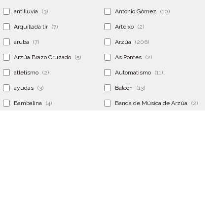
antilluvia
(3)
Antonio Gómez
(10)
Arquillada tir
(7)
Arteixo
(2)
aruba
(7)
Arzúa
(206)
Arzúa Brazo Cruzado
(5)
As Pontes
(2)
atletismo
(2)
Automatismo
(11)
ayudas
(3)
Balcón
(13)
Bambalina
(4)
Banda de Música de Arzúa
(2)
Banderola
(2)
Banderolas
(5)
Banquillo
(5)
bar
(4)
Bar Encontro
(2)
Barco
(3)
Bastidor
(2)
Bergondo
(4)
bermudas
(6)
Betanzos
(2)
Bimba y lola
(6)
bodas
(2)
bolsa cac
(3)
Bolsa cst
(3)