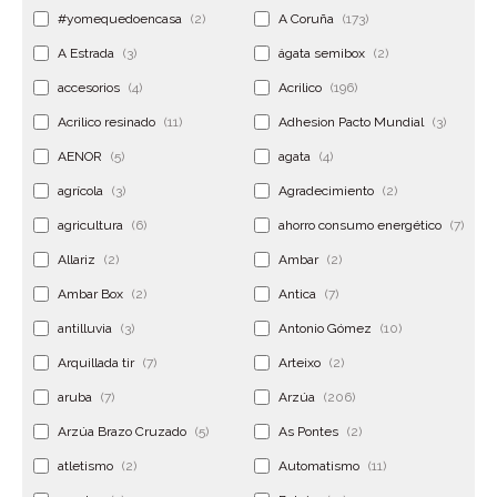
#yomequedoencasa
(2)
A Coruña
(173)
A Estrada
(3)
ágata semibox
(2)
accesorios
(4)
Acrilico
(196)
Acrilico resinado
(11)
Adhesion Pacto Mundial
(3)
AENOR
(5)
agata
(4)
agrícola
(3)
Agradecimiento
(2)
agricultura
(6)
ahorro consumo energético
(7)
Allariz
(2)
Ambar
(2)
Ambar Box
(2)
Antica
(7)
antilluvia
(3)
Antonio Gómez
(10)
Arquillada tir
(7)
Arteixo
(2)
aruba
(7)
Arzúa
(206)
Arzúa Brazo Cruzado
(5)
As Pontes
(2)
atletismo
(2)
Automatismo
(11)