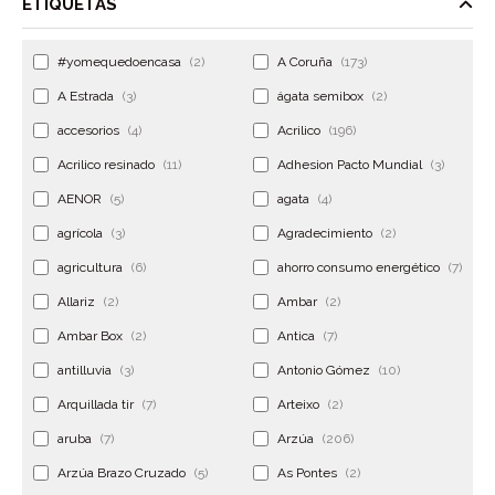
ETIQUETAS
#yomequedoencasa
(2)
A Coruña
(173)
A Estrada
(3)
ágata semibox
(2)
accesorios
(4)
Acrilico
(196)
Acrilico resinado
(11)
Adhesion Pacto Mundial
(3)
AENOR
(5)
agata
(4)
agrícola
(3)
Agradecimiento
(2)
agricultura
(6)
ahorro consumo energético
(7)
Allariz
(2)
Ambar
(2)
Ambar Box
(2)
Antica
(7)
antilluvia
(3)
Antonio Gómez
(10)
Arquillada tir
(7)
Arteixo
(2)
aruba
(7)
Arzúa
(206)
Arzúa Brazo Cruzado
(5)
As Pontes
(2)