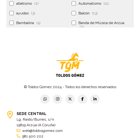
atletismo
(2)
Automatismo
(11)
ayudas
(3)
Balcón
(13)
Bambalina
(4)
Banda de Música de Arzúa
(2)
Banderola
(2)
Banderolas
(5)
Banquillo
(5)
bar
(4)
Bar Encontro
(2)
Barco
(3)
Bastidor
(2)
Bergondo
(4)
bermudas
(6)
Betanzos
(2)
Bimba y lola
(6)
bodas
(2)
© Toldos Gómez 2024 - Todos los derechos reservados
bolsa cac
(3)
Bolsa cst
(3)
bolsa ct
(3)
Bolsas
(10)
SEDE CENTRAL
Bolsas de elevación
(3)
Bolsas multiusos
(9)
Lg. Raído/Burres, s/n
Bolsas portaherramientas
(4)
brazos invisibles
(11)
15819 Arzúa (A Coruña)
web@toldosgomez.com
Bueu
(2)
Cabañas
(2)
981 500 202