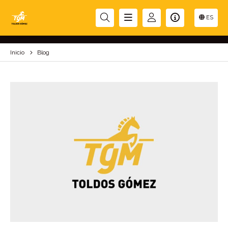
BLOG
ES
Inicio
Blog