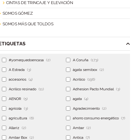
CINTAS DE TRINCAJE Y ELEVACIÓN
SOMOS GÓMEZ
SOMOS MÁS QUE TOLDOS
ETIQUETAS
#yomequedoencasa
(2)
A Coruña
(173)
A Estrada
(3)
ágata semibox
(2)
accesorios
(4)
Acrilico
(196)
Acrilico resinado
(11)
Adhesion Pacto Mundial
(3)
AENOR
(5)
agata
(4)
agrícola
(3)
Agradecimiento
(2)
agricultura
(6)
ahorro consumo energético
(7)
Allariz
(2)
Ambar
(2)
Ambar Box
(2)
Antica
(7)