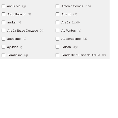
antilluvia
(3)
Antonio Gómez
(10)
Arquillada tir
(7)
Arteixo
(2)
aruba
(7)
Arzúa
(206)
Arzúa Brazo Cruzado
(5)
As Pontes
(2)
atletismo
(2)
Automatismo
(11)
ayudas
(3)
Balcón
(13)
Bambalina
(4)
Banda de Música de Arzúa
(2)
Banderola
(2)
Banderolas
(5)
Banquillo
(5)
bar
(4)
Bar Encontro
(2)
Barco
(3)
Bastidor
(2)
Bergondo
(4)
bermudas
(6)
Betanzos
(2)
Bimba y lola
(6)
bodas
(2)
bolsa cac
(3)
Bolsa cst
(3)