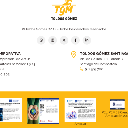
© Toldos Gómez 2024 - Todos los derechos reservados
ORPORATIVA
TOLDOS GÓMEZ SANTIAG
mpresarial de Arzúa
Vial de Galileo, 20. Parcela 7
arteros parcelas 11 y 13
Santiago de Compostela
zúa
981 565 706
00 202
PEL PEMES Crea
Ampliación 20
Ampliar