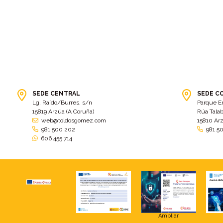
SEDE CENTRAL
SEDE C
Lg. Raído/Burres, s/n
Parque E
15819 Arzúa (A Coruña)
Rúa Talab
web@toldosgomez.com
15810 Ar
981 500 202
981 5
606 455 714
Ampliar