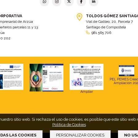
ORPORATIVA
TOLDOS GÓMEZ SANTIAG
mpresarial de Arzúa
Vial de Galileo, 20. Parcela 7
arteros parcelas 11 y 13
Santiago de Compostela
zúa
981 565 706
00 202
PEL PEMES Crea
Ampliación 20
Ampliar
uestro sitio web. Si rechaza el uso de cookies, es posible que este sitio 
Política de Cookies
DAS LAS COOKIES
PERSONALIZAR COOKIES
NO US