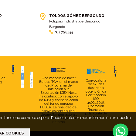
bolsa ct
(3)
Bolsas
(10)
Bolsas de elevación
(3)
Bolsas multiusos
(9)
O
TOLDOS GÓMEZ BERGONDO
Polígono Industral de Bergondo
Bolsas portaherramientas
(4)
brazos invisibles
(11)
Bergondo
Bueu
(2)
Cabañas
(2)
981 795 444
Cafe-bar Nova Xeira
(2)
cafetería
(5)
Calidad
(4)
cambados
(3)
cambio
(5)
Cambio de tela
(48)
cambio de toldo
(12)
Cambio tela
(11)
camión
(17)
Camión XL
(4)
ción
Una manera de hacer
Convocatoria
23
Europa TGM en el marco
de axudas
del Programa de
camion botellero
(7)
Camion tautliner
(28)
destinas á
Iniciación a la
obtención da
Exportación ICEX Next,
Certificación
ha contado con el apoyo
Camiones
(5)
Campaña electoral
(2)
ISO
de ICEX y cofinanciación
45001:2018.
del fondo europeo
camping
(2)
Capota
(5)
Operación
FEDER. La finalidad del
financiada
apoyo es contribuir al
pola Xunta de
desarrollointernacional
capota con pies
(29)
capota fija a pared
(17)
Galicia
web no funcione como se espera. Puedes obtener más información en nuestra
de la empresa y de su
entorno
Capotas
(4)
Caravana
(2)
AR COOKIES
Carballo
(7)
Carga
(2)