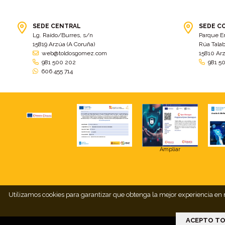
SEDE CENTRAL
SEDE C
Lg. Raído/Burres, s/n
Parque E
15819 Arzúa (A Coruña)
Rúa Talab
web@toldosgomez.com
15810 Ar
981 500 202
981 5
606 455 714
Ampliar
Utilizamos cookies para garantizar que obtenga la mejor experiencia en n
ACEPTO TO