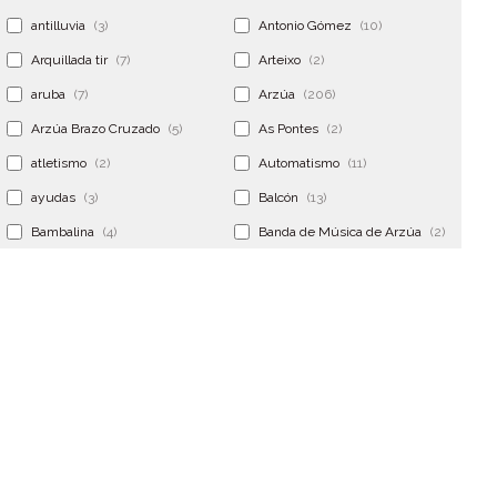
antilluvia
(3)
Antonio Gómez
(10)
Arquillada tir
(7)
Arteixo
(2)
aruba
(7)
Arzúa
(206)
Arzúa Brazo Cruzado
(5)
As Pontes
(2)
atletismo
(2)
Automatismo
(11)
ayudas
(3)
Balcón
(13)
Bambalina
(4)
Banda de Música de Arzúa
(2)
Banderola
(2)
Banderolas
(5)
Banquillo
(5)
bar
(4)
Bar Encontro
(2)
Barco
(3)
Bastidor
(2)
Bergondo
(4)
bermudas
(6)
Betanzos
(2)
Bimba y lola
(6)
bodas
(2)
bolsa cac
(3)
Bolsa cst
(3)