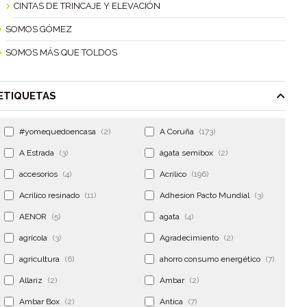
CINTAS DE TRINCAJE Y ELEVACIÓN
SOMOS GÓMEZ
SOMOS MÁS QUE TOLDOS
ETIQUETAS
#yomequedoencasa
(2)
A Coruña
(173)
A Estrada
(3)
ágata semibox
(2)
accesorios
(4)
Acrilico
(196)
Acrilico resinado
(11)
Adhesion Pacto Mundial
(3)
AENOR
(5)
agata
(4)
agrícola
(3)
Agradecimiento
(2)
agricultura
(6)
ahorro consumo energético
(7)
Allariz
(2)
Ambar
(2)
Ambar Box
(2)
Antica
(7)