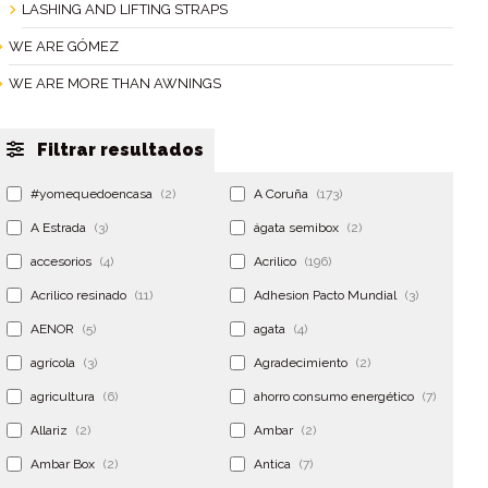
LASHING AND LIFTING STRAPS
WE ARE GÓMEZ
WE ARE MORE THAN AWNINGS
Filtrar resultados
#yomequedoencasa
(2)
A Coruña
(173)
A Estrada
(3)
ágata semibox
(2)
accesorios
(4)
Acrilico
(196)
Acrilico resinado
(11)
Adhesion Pacto Mundial
(3)
AENOR
(5)
agata
(4)
agrícola
(3)
Agradecimiento
(2)
agricultura
(6)
ahorro consumo energético
(7)
Allariz
(2)
Ambar
(2)
Ambar Box
(2)
Antica
(7)