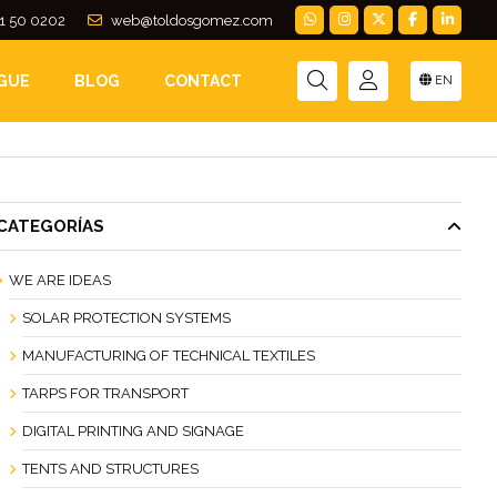
1 50 0202
web@toldosgomez.com
N TOLDOS GÓMEZ
GUE
BLOG
CONTACT
EN
CATEGORÍAS
WE ARE IDEAS
SOLAR PROTECTION SYSTEMS
MANUFACTURING OF TECHNICAL TEXTILES
TARPS FOR TRANSPORT
DIGITAL PRINTING AND SIGNAGE
TENTS AND STRUCTURES