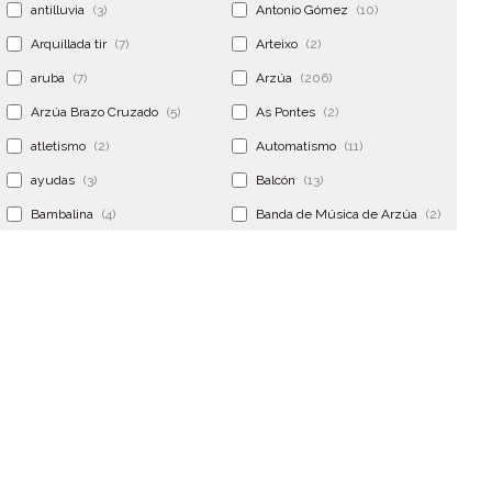
antilluvia
(3)
Antonio Gómez
(10)
Arquillada tir
(7)
Arteixo
(2)
aruba
(7)
Arzúa
(206)
Arzúa Brazo Cruzado
(5)
As Pontes
(2)
atletismo
(2)
Automatismo
(11)
ayudas
(3)
Balcón
(13)
Bambalina
(4)
Banda de Música de Arzúa
(2)
Banderola
(2)
Banderolas
(5)
Banquillo
(5)
bar
(4)
Bar Encontro
(2)
Barco
(3)
Bastidor
(2)
Bergondo
(4)
bermudas
(6)
Betanzos
(2)
Bimba y lola
(6)
bodas
(2)
bolsa cac
(3)
Bolsa cst
(3)
bolsa ct
(3)
Bolsas
(10)