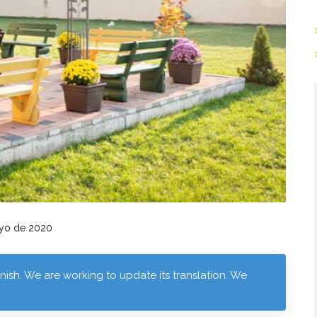
yo de 2020
anish. We are working to update its translation. We