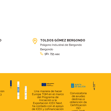
O
TOLDOS GÓMEZ BERGONDO
Polígono Industral de Bergondo
Bergondo
981 795 444
ción
Una manera de hacer
Convocatoria
23
Europa TGM en el marco
de axudas
del Programa de
destinas á
Iniciación a la
obtención da
Exportación ICEX Next,
Certificación
ha contado con el apoyo
ISO
de ICEX y cofinanciación