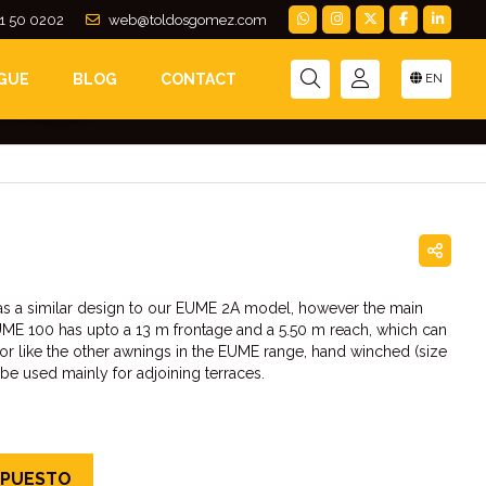
1 50 0202
web@toldosgomez.com
GUE
BLOG
CONTACT
EN
s its span
as a similar design to our EUME 2A model, however the main
EUME 100 has upto a 13 m frontage and a 5.50 m reach, which can
or like the other awnings in the EUME range, hand winched (size
o be used mainly for adjoining terraces.
UPUESTO