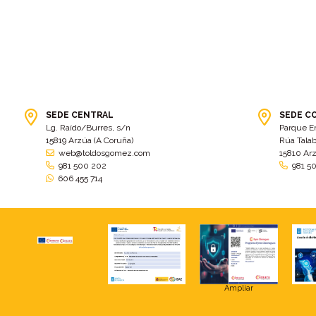
SEDE CENTRAL
SEDE C
Lg. Raído/Burres, s/n
Parque E
15819 Arzúa (A Coruña)
Rúa Talab
web@toldosgomez.com
15810 Ar
981 500 202
981 5
606 455 714
Ampliar