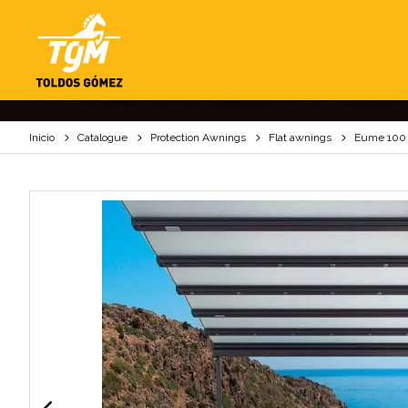
EUME 100
The flat EUME 100 awning has a similar design t
Inicio
Catalogue
Protection Awnings
Flat awnings
Eume 100