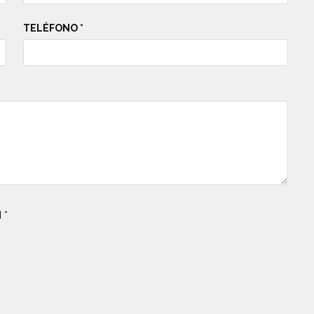
TELÉFONO *
 *