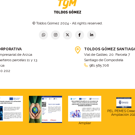
© Toldos Gómez 2024 - All rights reserved.
ORPORATIVA
TOLDOS GÓMEZ SANTIAG
mpresarial de Arzúa
Vial de Galileo, 20. Parcela 7
arteros parcelas 11 y 13
Santiago de Compostela
zúa
981 565 706
00 202
PEL PEMES Crea
Ampliación 20
Ampliar