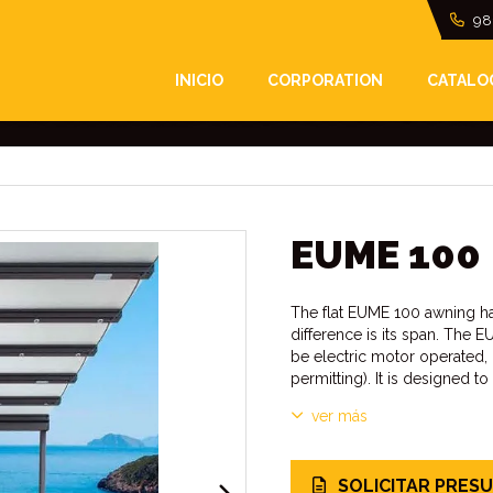
98
INICIO
CORPORATION
CATALO
o our EUME 2A model, however the main difference i
EUME 100
The flat EUME 100 awning h
difference is its span. The 
be electric motor operated, 
permitting). It is designed t
ver más
SOLICITAR PRES