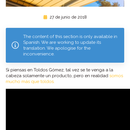
27 de junio de 2018
The content of this section is only available in
Spanish. We are working to update its
translation. We apologise for the
inconvenience.
Si piensas en Toldos Gómez, tal vez se te venga a la
cabeza solamente un producto, pero en realidad
somos
mucho más que toldos.