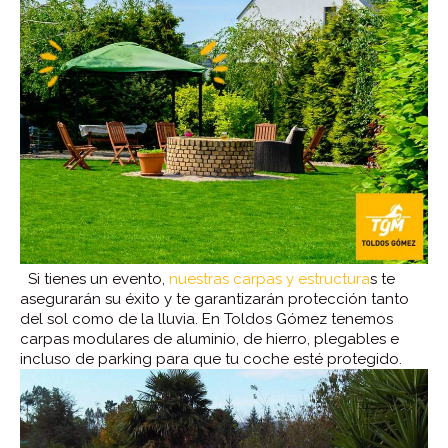
Si tienes un evento,
nuestras carpas y estructura
s te
asegurarán su éxito y te garantizarán protección tanto
del sol como de la lluvia. En Toldos Gómez tenemos
carpas modulares de aluminio, de hierro, plegables e
incluso de parking para que tu coche esté protegido.