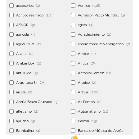
accesorios
(4)
Acrilico
(196)
Acrilico resinado
(11)
Adhesion Pacto Mundial
(3)
AENOR
(5)
agata
(4)
agrícola
(3)
Agradecimiento
(2)
agricultura
(6)
ahorro consumo energético
(7)
Allariz
(2)
Ambar
(2)
Ambar Box
(2)
Antica
(7)
antilluvia
(3)
Antonio Gómez
(10)
Arquillada tir
(7)
Arteixo
(2)
aruba
(7)
Arzúa
(206)
Arzúa Brazo Cruzado
(5)
As Pontes
(2)
atletismo
(2)
Automatismo
(11)
ayudas
(3)
Balcón
(13)
Bambalina
(4)
Banda de Música de Arzúa
(2)