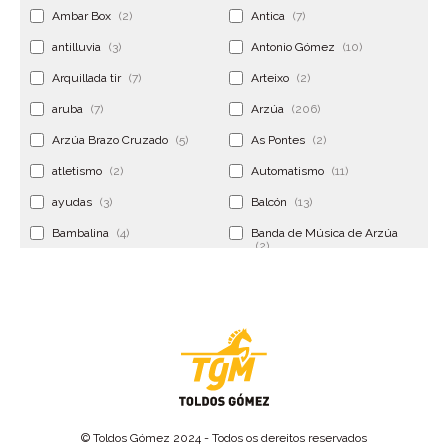
Ambar Box
(2)
Antica
(7)
antilluvia
(3)
Antonio Gómez
(10)
Arquillada tir
(7)
Arteixo
(2)
aruba
(7)
Arzúa
(206)
Arzúa Brazo Cruzado
(5)
As Pontes
(2)
atletismo
(2)
Automatismo
(11)
ayudas
(3)
Balcón
(13)
Bambalina
(4)
Banda de Música de Arzúa
(2)
Banderola
(2)
Banderolas
(5)
Banquillo
(5)
bar
(4)
Bar Encontro
(2)
Barco
(3)
Bastidor
(2)
Bergondo
(4)
bermudas
(6)
Betanzos
(2)
Bimba y lola
(6)
bodas
(2)
© Toldos Gómez 2024 - Todos os dereitos reservados