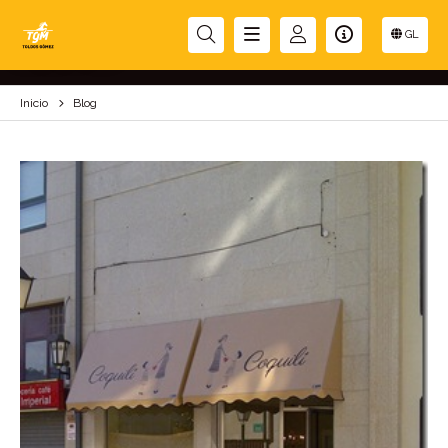
BLOG
GL
Inicio
Blog