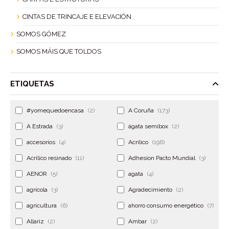
CINTAS DE TRINCAJE E ELEVACIÓN
SOMOS GÓMEZ
SOMOS MÁIS QUE TOLDOS
ETIQUETAS
#yomequedoencasa
(2)
A Coruña
(173)
A Estrada
(3)
ágata semibox
(2)
accesorios
(4)
Acrilico
(196)
Acrilico resinado
(11)
Adhesion Pacto Mundial
(3)
AENOR
(5)
agata
(4)
agrícola
(3)
Agradecimiento
(2)
agricultura
(6)
ahorro consumo energético
(7)
Allariz
(2)
Ambar
(2)