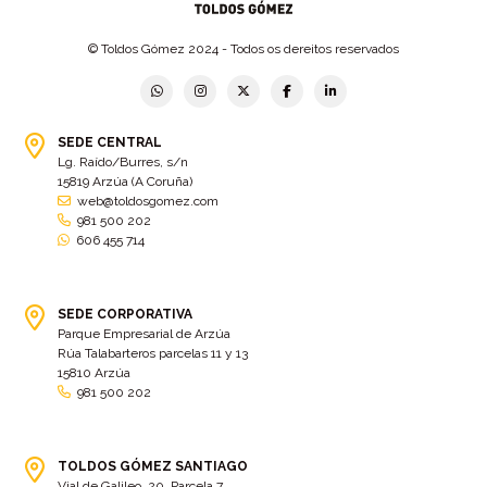
© Toldos Gómez 2024 - Todos os dereitos reservados
SEDE CENTRAL
Lg. Raído/Burres, s/n
15819 Arzúa (A Coruña)
web@toldosgomez.com
981 500 202
606 455 714
SEDE CORPORATIVA
Parque Empresarial de Arzúa
Rúa Talabarteros parcelas 11 y 13
15810 Arzúa
981 500 202
TOLDOS GÓMEZ SANTIAGO
Vial de Galileo, 20. Parcela 7