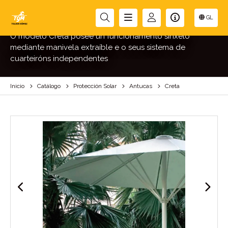
CRETA
GL
O modelo Creta posee un funcionamento sinxelo
mediante manivela extraíble e o seus sistema de
cuarteiróns independentes
Inicio
Catálogo
Protección Solar
Antucas
Creta