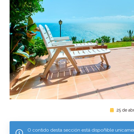
25 de abr
O contido desta sección está dispoñible unicamen