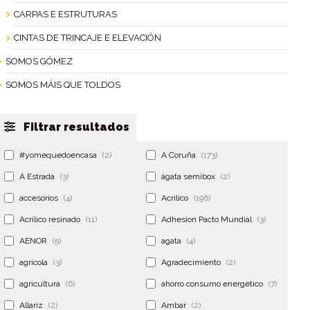
CARPAS E ESTRUTURAS
CINTAS DE TRINCAJE E ELEVACIÓN
SOMOS GÓMEZ
SOMOS MÁIS QUE TOLDOS
Filtrar resultados
#yomequedoencasa
(2)
A Coruña
(173)
A Estrada
(3)
ágata semibox
(2)
accesorios
(4)
Acrilico
(196)
Acrilico resinado
(11)
Adhesion Pacto Mundial
(3)
AENOR
(5)
agata
(4)
agrícola
(3)
Agradecimiento
(2)
agricultura
(6)
ahorro consumo energético
(7)
Allariz
(2)
Ambar
(2)