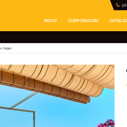
98
TENEMOS UN TOLDO P
INICIO
CORPORACIÓN
CATÁLO
tu hogar