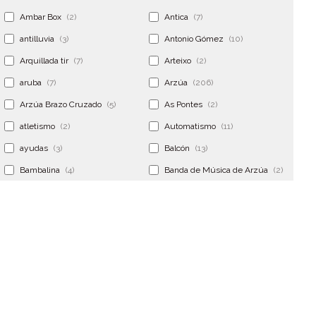
Ambar Box
(2)
Antica
(7)
antilluvia
(3)
Antonio Gómez
(10)
Arquillada tir
(7)
Arteixo
(2)
aruba
(7)
Arzúa
(206)
Arzúa Brazo Cruzado
(5)
As Pontes
(2)
atletismo
(2)
Automatismo
(11)
ayudas
(3)
Balcón
(13)
Bambalina
(4)
Banda de Música de Arzúa
(2)
Banderola
(2)
Banderolas
(5)
Banquillo
(5)
bar
(4)
Bar Encontro
(2)
Barco
(3)
Bastidor
(2)
Bergondo
(4)
bermudas
(6)
Betanzos
(2)
Bimba y lola
(6)
bodas
(2)