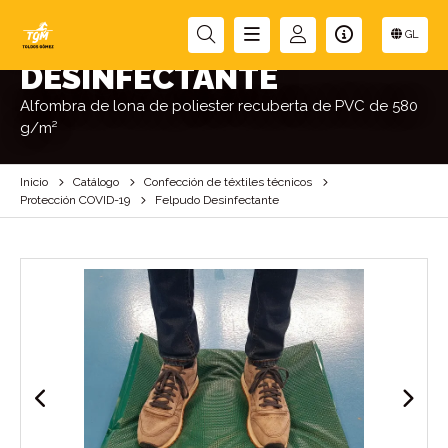
FELPUDO
GL
DESINFECTANTE
Alfombra de lona de poliester recuberta de PVC de 580
g/m²
Inicio
Catálogo
Confección de téxtiles técnicos
Protección COVID-19
Felpudo Desinfectante