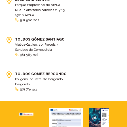
Parque Empresarial de Arzúa
Rúa Talabarteros parcelas 11 y 13
15810 Arzúa
981 500 202
TOLDOS GÓMEZ SANTIAGO
Vial de Galileo, 20. Parcela 7
Santiago de Compostela
981 565 706
TOLDOS GÓMEZ BERGONDO
Polígono Industral de Bergondo
Bergondo
981 795 444