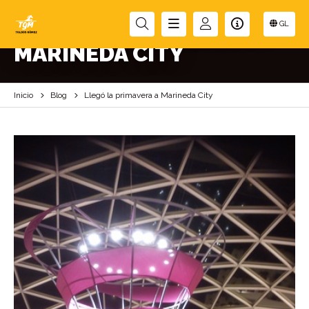
LLEGÓ LA PRIMAVERA A
GL
MARINEDA CITY
Inicio
Blog
Llegó la primavera a Marineda City