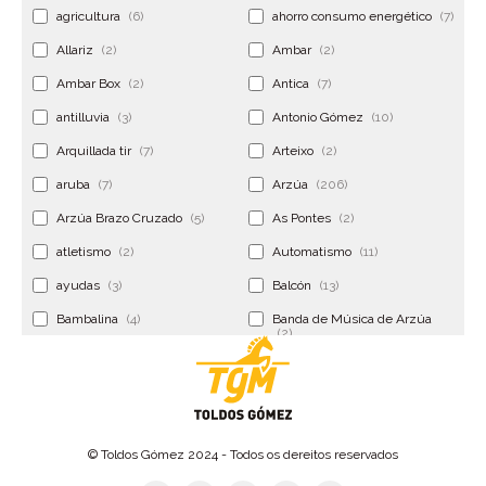
agricultura
(6)
ahorro consumo energético
(7)
Allariz
(2)
Ambar
(2)
Ambar Box
(2)
Antica
(7)
antilluvia
(3)
Antonio Gómez
(10)
Arquillada tir
(7)
Arteixo
(2)
aruba
(7)
Arzúa
(206)
Arzúa Brazo Cruzado
(5)
As Pontes
(2)
atletismo
(2)
Automatismo
(11)
ayudas
(3)
Balcón
(13)
Bambalina
(4)
Banda de Música de Arzúa
(2)
Banderola
(2)
Banderolas
(5)
Banquillo
(5)
bar
(4)
Bar Encontro
(2)
Barco
(3)
© Toldos Gómez 2024 - Todos os dereitos reservados
Bastidor
(2)
Bergondo
(4)