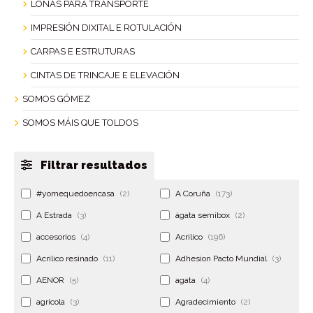
LONAS PARA TRANSPORTE
IMPRESIÓN DIXITAL E ROTULACIÓN
CARPAS E ESTRUTURAS
CINTAS DE TRINCAJE E ELEVACIÓN
SOMOS GÓMEZ
SOMOS MÁIS QUE TOLDOS
Filtrar resultados
#yomequedoencasa
(2)
A Coruña
(173)
A Estrada
(3)
ágata semibox
(2)
accesorios
(4)
Acrilico
(196)
Acrilico resinado
(11)
Adhesion Pacto Mundial
(3)
AENOR
(5)
agata
(4)
agrícola
(3)
Agradecimiento
(2)