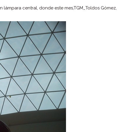
ran lámpara central, donde este mes,TGM_Toldos Gómez,