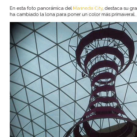
En esta foto panorámica del
Marineda City
, destaca su g
ha cambiado la lona para poner un color más primaveral.