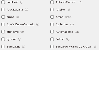
antilluvia
(3)
Antonio Gómez
(10)
Arquillada tir
(7)
Arteixo
(2)
aruba
(7)
Arzúa
(206)
Arzúa Brazo Cruzado
(5)
As Pontes
(2)
atletismo
(2)
Automatismo
(11)
ayudas
(3)
Balcón
(13)
Bambalina
(4)
Banda de Música de Arzúa
(2)
Banderola
(2)
Banderolas
(5)
Banquillo
(5)
bar
(4)
Bar Encontro
(2)
Barco
(3)
Bastidor
(2)
Bergondo
(4)
bermudas
(6)
Betanzos
(2)
Bimba y lola
(6)
bodas
(2)
bolsa cac
(3)
Bolsa cst
(3)
bolsa ct
(3)
Bolsas
(10)