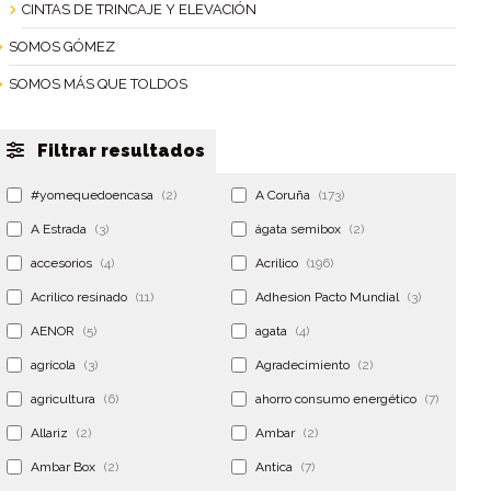
CINTAS DE TRINCAJE Y ELEVACIÓN
SOMOS GÓMEZ
SOMOS MÁS QUE TOLDOS
Filtrar resultados
#yomequedoencasa
(2)
A Coruña
(173)
A Estrada
(3)
ágata semibox
(2)
accesorios
(4)
Acrilico
(196)
Acrilico resinado
(11)
Adhesion Pacto Mundial
(3)
AENOR
(5)
agata
(4)
agrícola
(3)
Agradecimiento
(2)
agricultura
(6)
ahorro consumo energético
(7)
Allariz
(2)
Ambar
(2)
Ambar Box
(2)
Antica
(7)