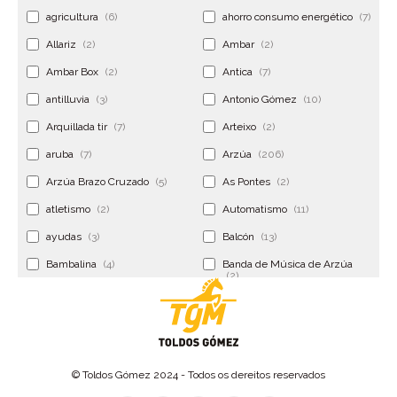
agricultura
(6)
ahorro consumo energético
(7)
Allariz
(2)
Ambar
(2)
Ambar Box
(2)
Antica
(7)
antilluvia
(3)
Antonio Gómez
(10)
Arquillada tir
(7)
Arteixo
(2)
aruba
(7)
Arzúa
(206)
Arzúa Brazo Cruzado
(5)
As Pontes
(2)
atletismo
(2)
Automatismo
(11)
ayudas
(3)
Balcón
(13)
Bambalina
(4)
Banda de Música de Arzúa
(2)
Banderola
(2)
Banderolas
(5)
Banquillo
(5)
bar
(4)
Bar Encontro
(2)
Barco
(3)
© Toldos Gómez 2024 - Todos os dereitos reservados
Bastidor
(2)
Bergondo
(4)