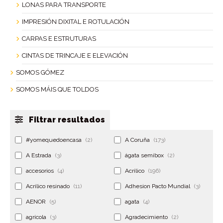
LONAS PARA TRANSPORTE
IMPRESIÓN DIXITAL E ROTULACIÓN
CARPAS E ESTRUTURAS
CINTAS DE TRINCAJE E ELEVACIÓN
SOMOS GÓMEZ
SOMOS MÁIS QUE TOLDOS
Filtrar resultados
#yomequedoencasa
(2)
A Coruña
(173)
A Estrada
(3)
ágata semibox
(2)
accesorios
(4)
Acrilico
(196)
Acrilico resinado
(11)
Adhesion Pacto Mundial
(3)
AENOR
(5)
agata
(4)
agrícola
(3)
Agradecimiento
(2)