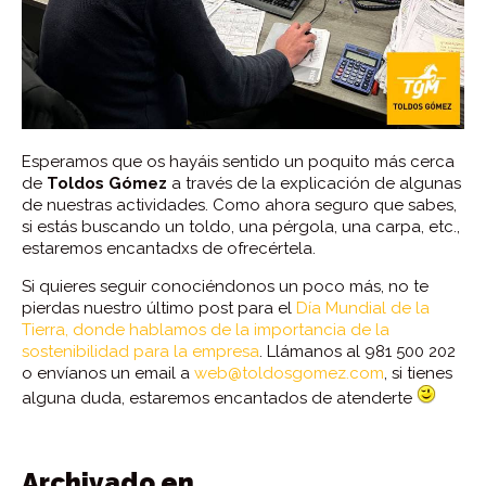
Esperamos que os hayáis sentido un poquito más cerca
de
Toldos Gómez
a través de la explicación de algunas
de nuestras actividades. Como ahora seguro que sabes,
si estás buscando un toldo, una pérgola, una carpa, etc.,
estaremos encantadxs de ofrecértela.
Si quieres seguir conociéndonos un poco más, no te
pierdas nuestro último post para el
Día Mundial de la
Tierra, donde hablamos de la importancia de la
sostenibilidad para la empresa
. Llámanos al 981 500 202
o envíanos un email a
web@toldosgomez.com
, si tienes
alguna duda, estaremos encantados de atenderte
Archivado en