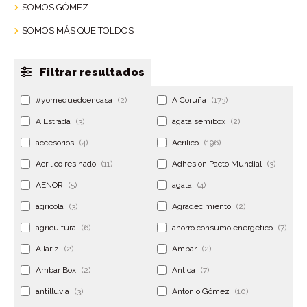
SOMOS GÓMEZ
SOMOS MÁS QUE TOLDOS
Filtrar resultados
#yomequedoencasa
(2)
A Coruña
(173)
A Estrada
(3)
ágata semibox
(2)
accesorios
(4)
Acrilico
(196)
Acrilico resinado
(11)
Adhesion Pacto Mundial
(3)
AENOR
(5)
agata
(4)
agrícola
(3)
Agradecimiento
(2)
agricultura
(6)
ahorro consumo energético
(7)
Allariz
(2)
Ambar
(2)
Ambar Box
(2)
Antica
(7)
antilluvia
(3)
Antonio Gómez
(10)