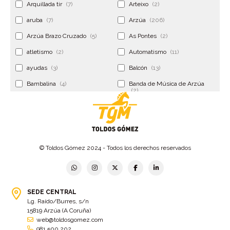
Arquillada tir
(7)
Arteixo
(2)
aruba
(7)
Arzúa
(206)
Arzúa Brazo Cruzado
(5)
As Pontes
(2)
atletismo
(2)
Automatismo
(11)
ayudas
(3)
Balcón
(13)
Bambalina
(4)
Banda de Música de Arzúa
(2)
Banderola
(2)
Banderolas
(5)
Banquillo
(5)
bar
(4)
Bar Encontro
(2)
Barco
(3)
© Toldos Gómez 2024 - Todos los derechos reservados
Bastidor
(2)
Bergondo
(4)
bermudas
(6)
Betanzos
(2)
Bimba y lola
(6)
bodas
(2)
SEDE CENTRAL
Lg. Raído/Burres, s/n
bolsa cac
(3)
Bolsa cst
(3)
15819 Arzúa (A Coruña)
bolsa ct
(3)
Bolsas
(10)
web@toldosgomez.com
981 500 202