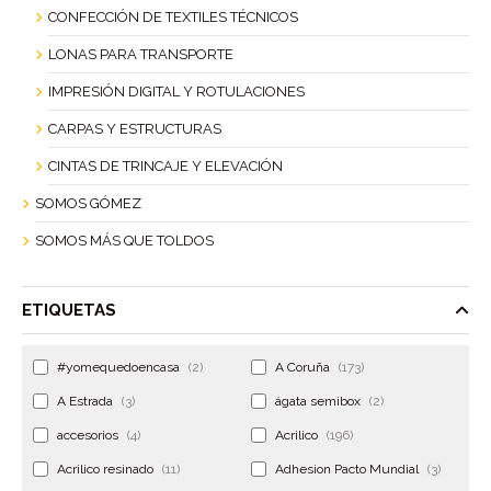
CONFECCIÓN DE TEXTILES TÉCNICOS
LONAS PARA TRANSPORTE
IMPRESIÓN DIGITAL Y ROTULACIONES
CARPAS Y ESTRUCTURAS
CINTAS DE TRINCAJE Y ELEVACIÓN
SOMOS GÓMEZ
SOMOS MÁS QUE TOLDOS
ETIQUETAS
#yomequedoencasa
(2)
A Coruña
(173)
A Estrada
(3)
ágata semibox
(2)
accesorios
(4)
Acrilico
(196)
Acrilico resinado
(11)
Adhesion Pacto Mundial
(3)