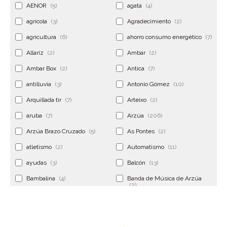
AENOR
(5)
agata
(4)
agrícola
(3)
Agradecimiento
(2)
agricultura
(6)
ahorro consumo energético
(7)
Allariz
(2)
Ambar
(2)
Ambar Box
(2)
Antica
(7)
antilluvia
(3)
Antonio Gómez
(10)
Arquillada tir
(7)
Arteixo
(2)
aruba
(7)
Arzúa
(206)
Arzúa Brazo Cruzado
(5)
As Pontes
(2)
atletismo
(2)
Automatismo
(11)
ayudas
(3)
Balcón
(13)
Bambalina
(4)
Banda de Música de Arzúa
(2)
Banderola
(2)
Banderolas
(5)
Banquillo
(5)
bar
(4)