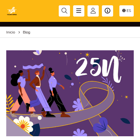
BLOG
ES
Inicio
Blog