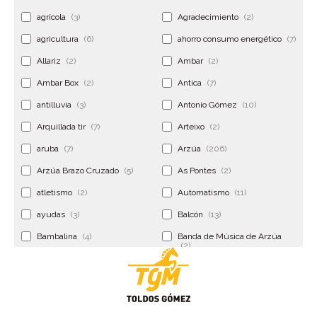
agrícola
(3)
Agradecimiento
(2)
agricultura
(6)
ahorro consumo energético
(7)
Allariz
(2)
Ambar
(2)
Ambar Box
(2)
Antica
(7)
antilluvia
(3)
Antonio Gómez
(10)
Arquillada tir
(7)
Arteixo
(2)
aruba
(7)
Arzúa
(206)
Arzúa Brazo Cruzado
(5)
As Pontes
(2)
atletismo
(2)
Automatismo
(11)
ayudas
(3)
Balcón
(13)
Bambalina
(4)
Banda de Música de Arzúa
(2)
Banderola
(2)
Banderolas
(5)
Banquillo
(5)
bar
(4)
Bar Encontro
(2)
Barco
(3)