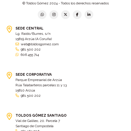
© Toldos Gómez 2024 - Todos los derechos reservados
Bastidor
(2)
Bergondo
(4)
bermudas
(6)
Betanzos
(2)
Bimba y lola
(6)
bodas
(2)
SEDE CENTRAL
Lg. Raído/Burres, s/n
bolsa cac
(3)
Bolsa cst
(3)
15819 Arzúa (A Coruña)
bolsa ct
(3)
Bolsas
(10)
web@toldosgomez.com
981 500 202
Bolsas de elevación
(3)
Bolsas multiusos
(9)
606 455 714
Bolsas portaherramientas
(4)
brazos invisibles
(11)
Bueu
(2)
Cabañas
(2)
SEDE CORPORATIVA
Cafe-bar Nova Xeira
(2)
cafetería
(5)
Parque Empresarial de Arzúa
Rúa Talabarteros parcelas 11 y 13
Calidad
(4)
cambados
(3)
15810 Arzúa
981 500 202
cambio
(5)
Cambio de tela
(48)
cambio de toldo
(12)
Cambio tela
(11)
camión
TOLDOS GÓMEZ SANTIAGO
(17)
Camión XL
(4)
Vial de Galileo, 20. Parcela 7
camion botellero
(7)
Camion tautliner
(28)
Santiago de Compostela