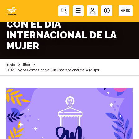
TGM-TOLDOS GÓMEZ
ES
CON EL DÍA
INTERNACIONAL DE LA
MUJER
Inicio
Blog
TGM-Toldos Gómez con el Día Internacional de la Mujer