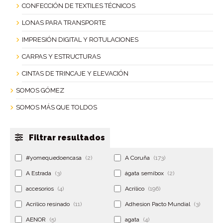
CONFECCIÓN DE TEXTILES TÉCNICOS
LONAS PARA TRANSPORTE
IMPRESIÓN DIGITAL Y ROTULACIONES
CARPAS Y ESTRUCTURAS
CINTAS DE TRINCAJE Y ELEVACIÓN
SOMOS GÓMEZ
SOMOS MÁS QUE TOLDOS
Filtrar resultados
#yomequedoencasa
(2)
A Coruña
(173)
A Estrada
(3)
ágata semibox
(2)
accesorios
(4)
Acrilico
(196)
Acrilico resinado
(11)
Adhesion Pacto Mundial
(3)
AENOR
(5)
agata
(4)