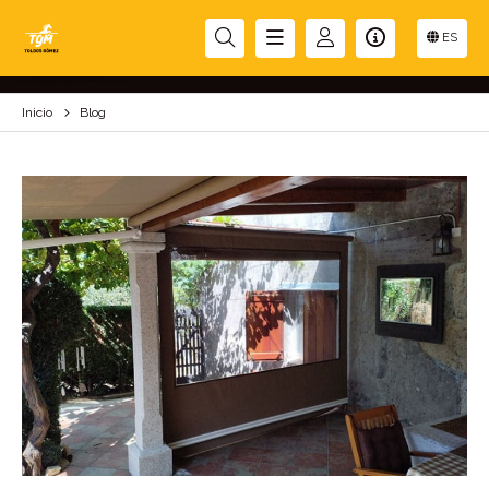
BLOG
ES
Inicio
Blog