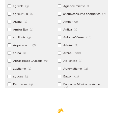
agrícola
(3)
Agradecimiento
(2)
agricultura
(6)
ahorro consumo energético
(7)
Allariz
(2)
Ambar
(2)
Ambar Box
(2)
Antica
(7)
antilluvia
(3)
Antonio Gómez
(10)
Arquillada tir
(7)
Arteixo
(2)
aruba
(7)
Arzúa
(206)
Arzúa Brazo Cruzado
(5)
As Pontes
(2)
atletismo
(2)
Automatismo
(11)
ayudas
(3)
Balcón
(13)
Bambalina
(4)
Banda de Música de Arzúa
(2)
Banderola
(2)
Banderolas
(5)
Banquillo
(5)
bar
(4)
Bar Encontro
(2)
Barco
(3)