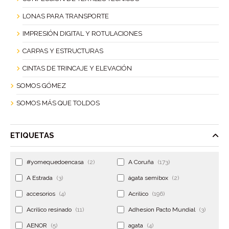
LONAS PARA TRANSPORTE
IMPRESIÓN DIGITAL Y ROTULACIONES
CARPAS Y ESTRUCTURAS
CINTAS DE TRINCAJE Y ELEVACIÓN
SOMOS GÓMEZ
SOMOS MÁS QUE TOLDOS
ETIQUETAS
#yomequedoencasa
(2)
A Coruña
(173)
A Estrada
(3)
ágata semibox
(2)
accesorios
(4)
Acrilico
(196)
Acrilico resinado
(11)
Adhesion Pacto Mundial
(3)
AENOR
(5)
agata
(4)