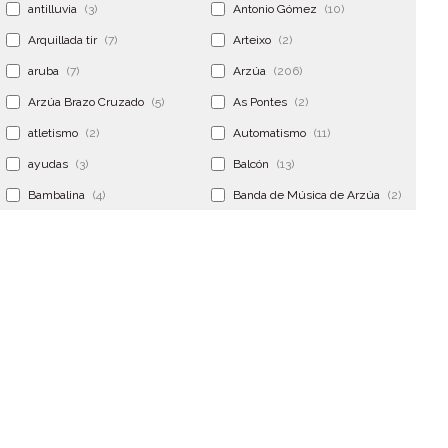
antilluvia
(3)
Antonio Gómez
(10)
Arquillada tir
(7)
Arteixo
(2)
aruba
(7)
Arzúa
(206)
Arzúa Brazo Cruzado
(5)
As Pontes
(2)
atletismo
(2)
Automatismo
(11)
ayudas
(3)
Balcón
(13)
Bambalina
(4)
Banda de Música de Arzúa
(2)
Banderola
(2)
Banderolas
(5)
Banquillo
(5)
bar
(4)
Bar Encontro
(2)
Barco
(3)
Bastidor
(2)
Bergondo
(4)
bermudas
(6)
Betanzos
(2)
Bimba y lola
(6)
bodas
(2)
bolsa cac
(3)
Bolsa cst
(3)
bolsa ct
(3)
Bolsas
(10)