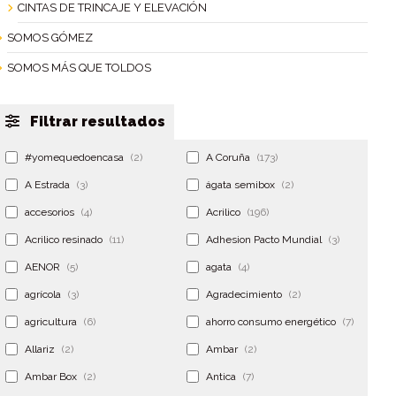
CINTAS DE TRINCAJE Y ELEVACIÓN
SOMOS GÓMEZ
SOMOS MÁS QUE TOLDOS
Filtrar resultados
#yomequedoencasa
(2)
A Coruña
(173)
A Estrada
(3)
ágata semibox
(2)
accesorios
(4)
Acrilico
(196)
Acrilico resinado
(11)
Adhesion Pacto Mundial
(3)
AENOR
(5)
agata
(4)
agrícola
(3)
Agradecimiento
(2)
agricultura
(6)
ahorro consumo energético
(7)
Allariz
(2)
Ambar
(2)
Ambar Box
(2)
Antica
(7)