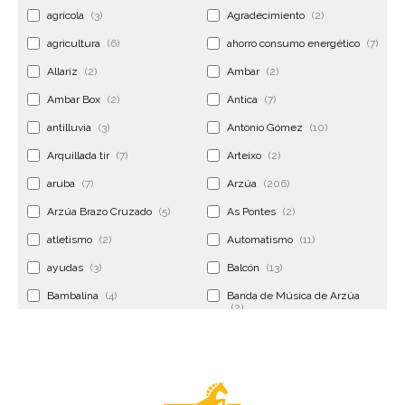
agrícola
(3)
Agradecimiento
(2)
agricultura
(6)
ahorro consumo energético
(7)
Allariz
(2)
Ambar
(2)
Ambar Box
(2)
Antica
(7)
antilluvia
(3)
Antonio Gómez
(10)
Arquillada tir
(7)
Arteixo
(2)
aruba
(7)
Arzúa
(206)
Arzúa Brazo Cruzado
(5)
As Pontes
(2)
atletismo
(2)
Automatismo
(11)
ayudas
(3)
Balcón
(13)
Bambalina
(4)
Banda de Música de Arzúa
(2)
Banderola
(2)
Banderolas
(5)
Banquillo
(5)
bar
(4)
Bar Encontro
(2)
Barco
(3)