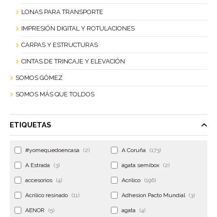
LONAS PARA TRANSPORTE
IMPRESIÓN DIGITAL Y ROTULACIONES
CARPAS Y ESTRUCTURAS
CINTAS DE TRINCAJE Y ELEVACIÓN
SOMOS GÓMEZ
SOMOS MÁS QUE TOLDOS
ETIQUETAS
#yomequedoencasa
(2)
A Coruña
(173)
A Estrada
(3)
ágata semibox
(2)
accesorios
(4)
Acrilico
(196)
Acrilico resinado
(11)
Adhesion Pacto Mundial
(3)
AENOR
(5)
agata
(4)