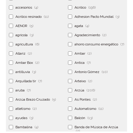
accesorios
(4)
Acrilico
(196)
Acrilico resinado
(11)
Adhesion Pacto Mundial
(3)
AENOR
(5)
agata
(4)
agrícola
(3)
Agradecimiento
(2)
agricultura
(6)
ahorro consumo energético
(7)
Allariz
(2)
Ambar
(2)
Ambar Box
(2)
Antica
(7)
antilluvia
(3)
Antonio Gómez
(10)
Arquillada tir
(7)
Arteixo
(2)
aruba
(7)
Arzúa
(206)
Arzúa Brazo Cruzado
(5)
As Pontes
(2)
atletismo
(2)
Automatismo
(11)
ayudas
(3)
Balcón
(13)
Bambalina
(4)
Banda de Música de Arzúa
(2)