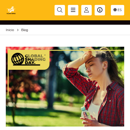
BLOG
ES
Inicio
Blog