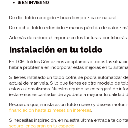
❄️ EN INVIERNO
De día: Toldo recogido = buen tiempo = calor natural
De noche: Toldo extendido = menos pérdida de calor = má
Además de reducir el importe en tus facturas, contribuirás
Instalación en tu toldo
En TGM-Toldos Gómez nos adaptamos a todas las situacione
habría problema en incorporar estas mejoras en tu sistema
Si tienes instalado un toldo cofre, se podrá automatizar d
actual de manivela. Si lo que tienes es otro modelo de to
estos automatismos. Nuestro equipo se encargará de infor
¡estaremos encantadxs de ayudarte a mejorar tu calidad d
Recuerda que, si instalas un toldo nuevo y deseas motoriz
financiación hasta 12 meses sin intereses
.
Si necesitas inspiración, en nuestra última entrada te co
seguro, encajarán en tu espacio
.