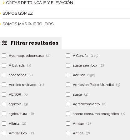
CINTAS DE TRINCAJE Y ELEVACIÓN
SOMOS GÓMEZ
SOMOS MÁS QUE TOLDOS
Filtrar resultados
#yomequedoencasa
(2)
A Coruña
(173)
A Estrada
(3)
ágata semibox
(2)
accesorios
(4)
Acrilico
(196)
Acrilico resinado
(11)
Adhesion Pacto Mundial
(3)
AENOR
(5)
agata
(4)
agrícola
(3)
Agradecimiento
(2)
agricultura
(6)
ahorro consumo energético
(7)
Allariz
(2)
Ambar
(2)
Ambar Box
(2)
Antica
(7)