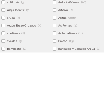
antilluvia
(3)
Antonio Gómez
(10)
Arquillada tir
(7)
Arteixo
(2)
aruba
(7)
Arzúa
(206)
Arzúa Brazo Cruzado
(5)
As Pontes
(2)
atletismo
(2)
Automatismo
(11)
ayudas
(3)
Balcón
(13)
Bambalina
(4)
Banda de Música de Arzúa
(2)
Banderola
(2)
Banderolas
(5)
Banquillo
(5)
bar
(4)
Bar Encontro
(2)
Barco
(3)
Bastidor
(2)
Bergondo
(4)
bermudas
(6)
Betanzos
(2)
Bimba y lola
(6)
bodas
(2)
bolsa cac
(3)
Bolsa cst
(3)
bolsa ct
(3)
Bolsas
(10)