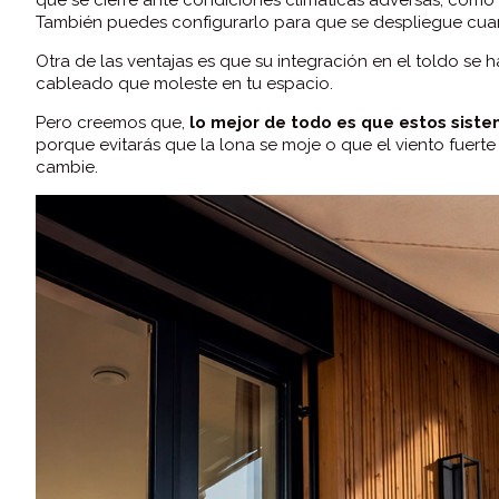
También puedes configurarlo para que se despliegue cuand
Otra de las ventajas es que su integración en el toldo se h
cableado que moleste en tu espacio.
Pero creemos que,
lo mejor de todo es que estos siste
porque evitarás que la lona se moje o que el viento fuert
cambie.