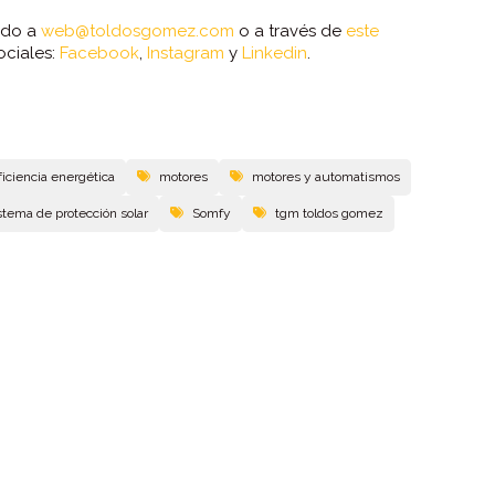
ndo a
web@toldosgomez.com
o a través de
este
ociales:
Facebook
,
Instagram
y
Linkedin
.
ficiencia energética
motores
motores y automatismos
stema de protección solar
Somfy
tgm toldos gomez