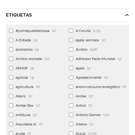
ETIQUETAS
#yomequedoencasa
(2)
A Coruña
(173)
A Estrada
(3)
ágata semibox
(2)
accesorios
(4)
Acrilico
(196)
Acrilico resinado
(11)
Adhesion Pacto Mundial
(3)
AENOR
(5)
agata
(4)
agrícola
(3)
Agradecimiento
(2)
agricultura
(6)
ahorro consumo energético
(7)
Allariz
(2)
Ambar
(2)
Ambar Box
(2)
Antica
(7)
antilluvia
(3)
Antonio Gómez
(10)
Arquillada tir
(7)
Arteixo
(2)
aruba
(7)
Arzúa
(206)