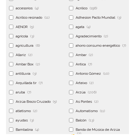
accesorios
(4)
Acrilico
(196)
Acrilico resinado
(11)
Adhesion Pacto Mundial
(3)
AENOR
(5)
agata
(4)
agrícola
(3)
Agradecimiento
(2)
agricultura
(6)
ahorro consumo energético
(7)
Allariz
(2)
Ambar
(2)
Ambar Box
(2)
Antica
(7)
antilluvia
(3)
Antonio Gómez
(10)
Arquillada tir
(7)
Arteixo
(2)
aruba
(7)
Arzúa
(206)
Arzúa Brazo Cruzado
(5)
As Pontes
(2)
atletismo
(2)
Automatismo
(11)
ayudas
(3)
Balcón
(13)
Bambalina
(4)
Banda de Música de Arzúa
(2)