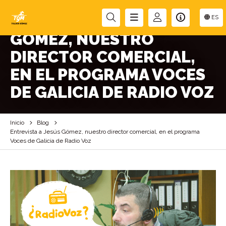
ENTREVISTA A JESÚS
ES
GÓMEZ, NUESTRO
DIRECTOR COMERCIAL,
EN EL PROGRAMA VOCES
DE GALICIA DE RADIO VOZ
Inicio
Blog
Entrevista a Jesús Gómez, nuestro director comercial, en el programa
Voces de Galicia de Radio Voz