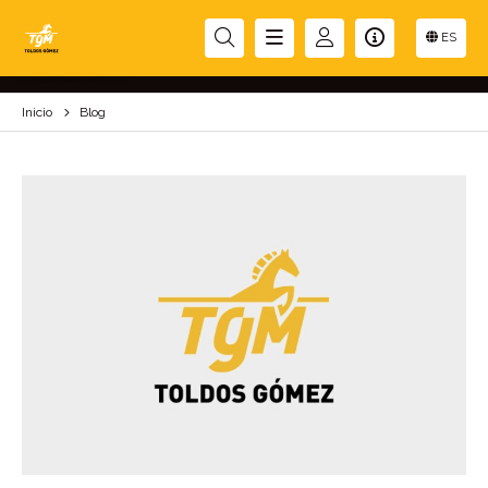
BLOG
ES
Inicio
Blog