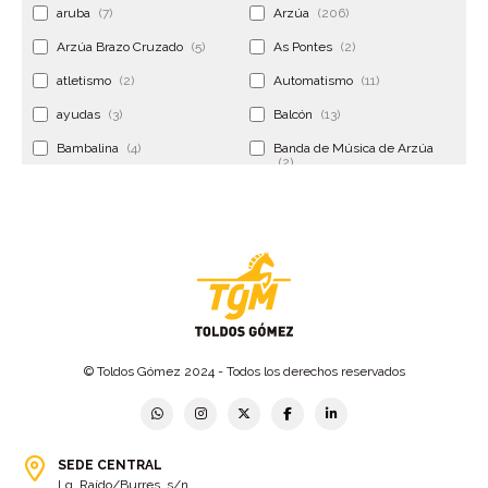
aruba
(7)
Arzúa
(206)
Arzúa Brazo Cruzado
(5)
As Pontes
(2)
atletismo
(2)
Automatismo
(11)
ayudas
(3)
Balcón
(13)
Bambalina
(4)
Banda de Música de Arzúa
(2)
Banderola
(2)
Banderolas
(5)
Banquillo
(5)
bar
(4)
Bar Encontro
(2)
Barco
(3)
Bastidor
(2)
Bergondo
(4)
bermudas
(6)
Betanzos
(2)
Bimba y lola
(6)
bodas
(2)
© Toldos Gómez 2024 - Todos los derechos reservados
bolsa cac
(3)
Bolsa cst
(3)
bolsa ct
(3)
Bolsas
(10)
SEDE CENTRAL
Bolsas de elevación
(3)
Bolsas multiusos
(9)
Lg. Raído/Burres, s/n