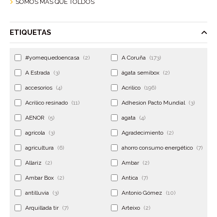
SOMOS MÁS QUE TOLDOS
ETIQUETAS
#yomequedoencasa
(2)
A Coruña
(173)
A Estrada
(3)
ágata semibox
(2)
accesorios
(4)
Acrilico
(196)
Acrilico resinado
(11)
Adhesion Pacto Mundial
(3)
AENOR
(5)
agata
(4)
agrícola
(3)
Agradecimiento
(2)
agricultura
(6)
ahorro consumo energético
(7)
Allariz
(2)
Ambar
(2)
Ambar Box
(2)
Antica
(7)
antilluvia
(3)
Antonio Gómez
(10)
Arquillada tir
(7)
Arteixo
(2)